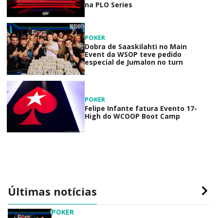
na PLO Series
POKER
Dobra de Saaskilahti no Main
Event da WSOP teve pedido
especial de Jumalon no turn
POKER
Felipe Infante fatura Evento 17-
High do WCOOP Boot Camp
Últimas notícias
POKER