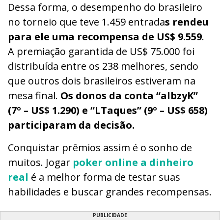
Dessa forma, o desempenho do brasileiro
no torneio que teve 1.459 entrada
s rendeu
para ele uma recompensa de US$ 9.559
.
A premiação garantida de US$ 75.000 foi
distribuída entre os 238 melhores, sendo
que outros dois brasileiros estiveram na
mesa final.
Os donos da conta “albzyK”
(7º – US$ 1.290) e “LTaques” (9º – US$ 658)
participaram da decisão.
Conquistar prêmios assim é o sonho de
muitos. Jogar
poker online a dinheiro
real
é a melhor forma de testar suas
habilidades e buscar grandes recompensas.
PUBLICIDADE