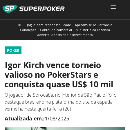
18+ | Jogue com responsabilidade | Aplicam-se os Termos e
Condições | Conteúdo comercial | Ministério da Fazenda
adverte: Aposta não é investimento
POKER
Igor Kirch vence torneio
valioso no PokerStars e
conquista quase US$ 10 mil
O jogador de Sorocaba, no interior de São Paulo, foi o
destaque brasileiro na plataforma do site da espada
vermelha nesta quarta-feira (20)
Atualizada em
21/08/2025