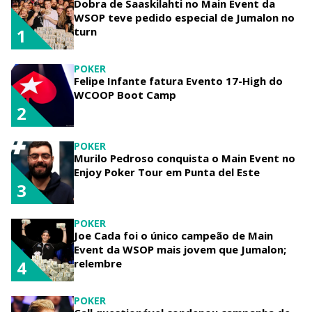
Dobra de Saaskilahti no Main Event da
WSOP teve pedido especial de Jumalon no
turn
1
POKER
Felipe Infante fatura Evento 17-High do
WCOOP Boot Camp
2
POKER
Murilo Pedroso conquista o Main Event no
Enjoy Poker Tour em Punta del Este
3
POKER
Joe Cada foi o único campeão de Main
Event da WSOP mais jovem que Jumalon;
relembre
4
POKER