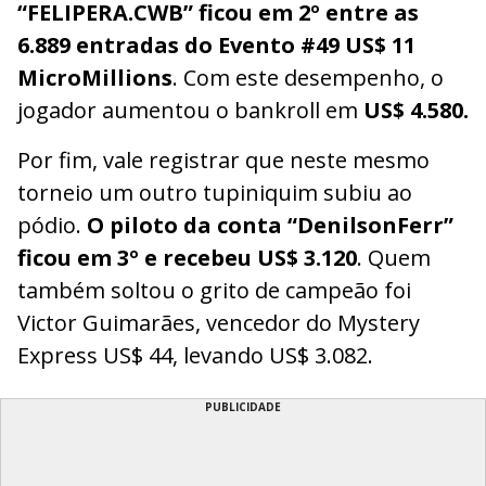
“FELIPERA.CWB” ficou em 2º entre as
6.889 entradas do Evento #49 US$ 11
MicroMillions
. Com este desempenho, o
jogador aumentou o bankroll em
US$ 4.580.
Por fim, vale registrar que neste mesmo
torneio um outro tupiniquim subiu ao
pódio.
O piloto da conta “DenilsonFerr”
ficou em 3º e recebeu US$ 3.120
. Quem
também soltou o grito de campeão foi
Victor Guimarães, vencedor do Mystery
Express US$ 44, levando US$ 3.082.
PUBLICIDADE