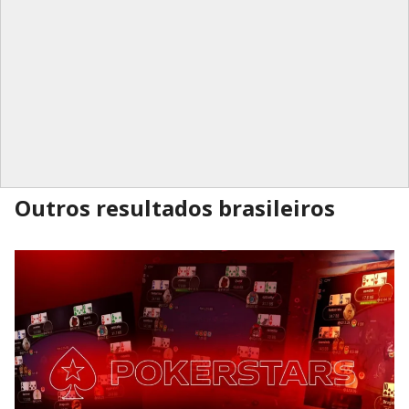
Outros resultados brasileiros