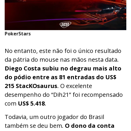
PokerStars
No entanto, este não foi o único resultado
da pátria do mouse nas mãos nesta data.
Diego Costa subiu no degrau mais alto
do pódio entre as 81 entradas do US$
215 StacKOsaurus
. O excelente
desempenho do “Dih21” foi recompensado
com
US$ 5.418
.
Todavia, um outro jogador do Brasil
também se deu bem.
O dono da conta