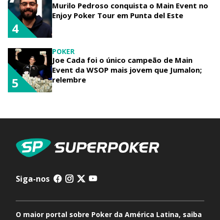
Murilo Pedroso conquista o Main Event no
Enjoy Poker Tour em Punta del Este
4
POKER
Joe Cada foi o único campeão de Main
Event da WSOP mais jovem que Jumalon;
relembre
5
Siga-nos
O maior portal sobre Poker da América Latina, saiba