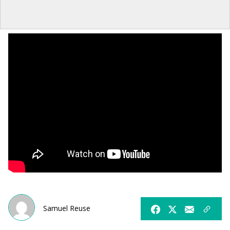
Samuel Reuse