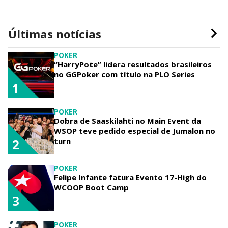
Últimas notícias
POKER
“HarryPote” lidera resultados brasileiros
no GGPoker com título na PLO Series
1
POKER
Dobra de Saaskilahti no Main Event da
WSOP teve pedido especial de Jumalon no
turn
2
POKER
Felipe Infante fatura Evento 17-High do
WCOOP Boot Camp
3
POKER