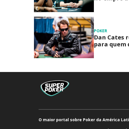
POKER
Dan Cates r
para quem 
O maior portal sobre Poker da América Lati