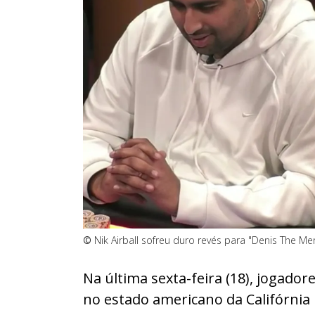
©
Nik Airball sofreu duro revés para "Denis The M
Na última sexta-feira (18), jogado
no estado americano da Califórnia