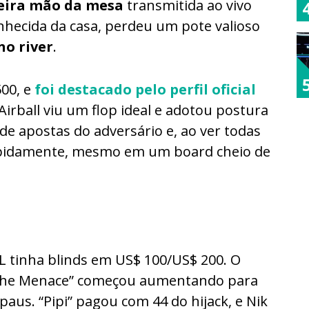
eira mão da mesa
transmitida ao vivo
conhecida da casa, perdeu um pote valioso
no river
.
500, e
foi destacado pelo perfil oficial
 Airball viu um flop ideal e adotou postura
 de apostas do adversário e, ao ver todas
rapidamente, mesmo em um board cheio de
CL tinha blinds em US$ 100/US$ 200. O
s The Menace” começou aumentando para
aus. “Pipi” pagou com 44 do hijack, e Nik