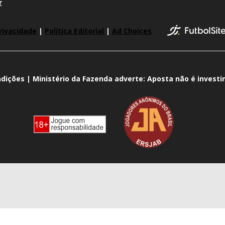
r
rivacidade
|
Política Editorial
|
Ad Choices
dições | Ministério da Fazenda adverte: Aposta não é invest