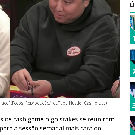
Ú
enace" (Fotos: Reprodução/YouTube Hustler Casino Live)
res de cash game high stakes se reuniram
 para a sessão semanal mais cara do