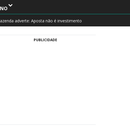
INO
azenda adverte: Aposta não é investimento
PUBLICIDADE