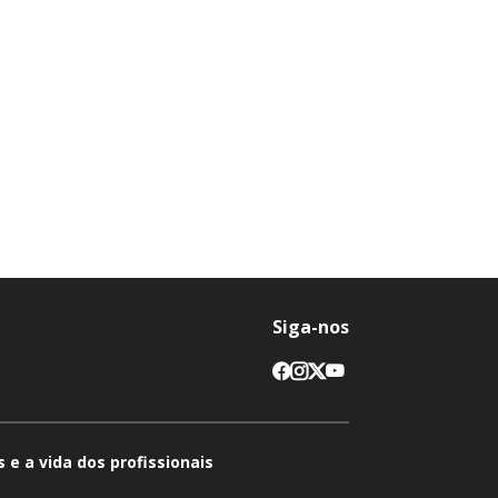
Siga-nos
 e a vida dos profissionais