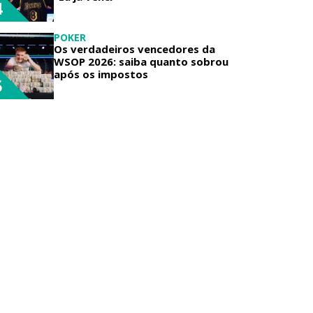
4
POKER
Os verdadeiros vencedores da
WSOP 2026: saiba quanto sobrou
após os impostos
5