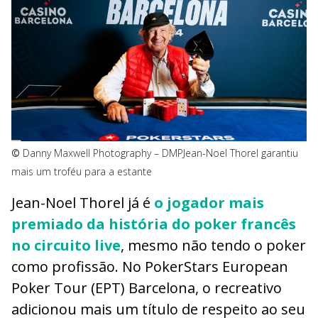
©
Danny Maxwell Photography – DMP
Jean-Noel Thorel garantiu
mais um troféu para a estante
Jean-Noel Thorel já é
o jogador mais
premiado da história do poker francês
no circuito live
, mesmo não tendo o poker
como profissão. No PokerStars European
Poker Tour (EPT) Barcelona, o recreativo
adicionou mais um título de respeito ao seu