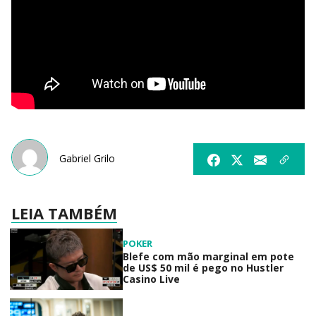
Gabriel Grilo
LEIA TAMBÉM
POKER
Blefe com mão marginal em pote
de US$ 50 mil é pego no Hustler
Casino Live