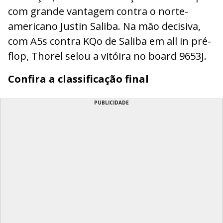
com grande vantagem contra o norte-
americano Justin Saliba. Na mão decisiva,
com A5s contra KQo de Saliba em all in pré-
flop, Thorel selou a vitóira no board 9653J.
Confira a classificação final
PUBLICIDADE