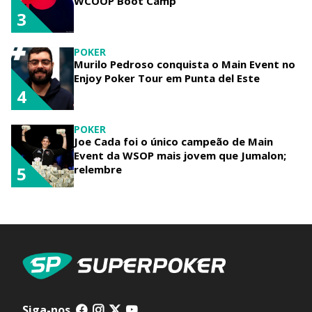
WCOOP Boot Camp
3
POKER
Murilo Pedroso conquista o Main Event no
Enjoy Poker Tour em Punta del Este
4
POKER
Joe Cada foi o único campeão de Main
Event da WSOP mais jovem que Jumalon;
relembre
5
Siga-nos