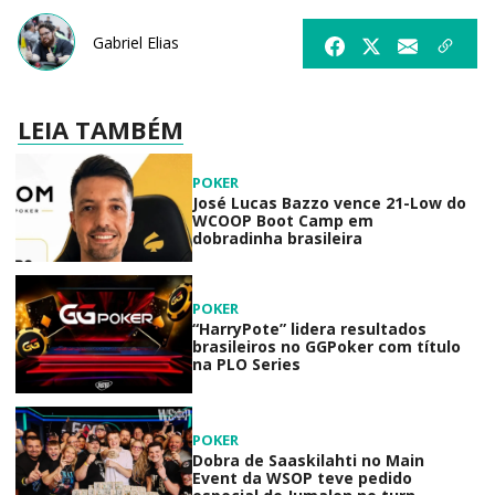
Gabriel Elias
LEIA TAMBÉM
POKER
José Lucas Bazzo vence 21-Low do
WCOOP Boot Camp em
dobradinha brasileira
POKER
“HarryPote” lidera resultados
brasileiros no GGPoker com título
na PLO Series
POKER
Dobra de Saaskilahti no Main
Event da WSOP teve pedido