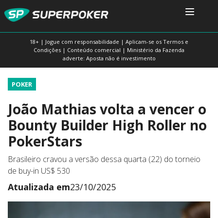
18+ | Jogue com responsabilidade | Aplicam-se os Termos e
Condições | Conteúdo comercial | Ministério da Fazenda
adverte: Aposta não é investimento
POKER
João Mathias volta a vencer o
Bounty Builder High Roller no
PokerStars
Brasileiro cravou a versão dessa quarta (22) do torneio
de buy-in US$ 530
Atualizada em
23/10/2025