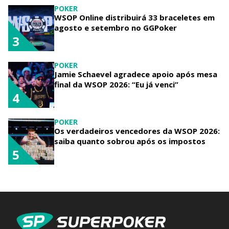
POKER
WSOP Online distribuirá 33 braceletes em
agosto e setembro no GGPoker
3
POKER
Jamie Schaevel agradece apoio após mesa
final da WSOP 2026: “Eu já venci”
4
POKER
Os verdadeiros vencedores da WSOP 2026:
saiba quanto sobrou após os impostos
5