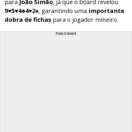
para
João Simão
, já que o board revelou
9♥5♥4♣4♥2♠
, garantindo uma
importante
dobra de fichas
para o jogador mineiro.
PUBLICIDADE