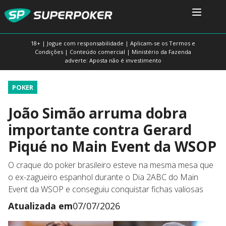
18+ | Jogue com responsabilidade | Aplicam-se os Termos e
Condições | Conteúdo comercial | Ministério da Fazenda
adverte: Aposta não é investimento
POKER
João Simão arruma dobra
importante contra Gerard
Piqué no Main Event da WSOP
O craque do poker brasileiro esteve na mesma mesa que
o ex-zagueiro espanhol durante o Dia 2ABC do Main
Event da WSOP e conseguiu conquistar fichas valiosas
Atualizada em
07/07/2026