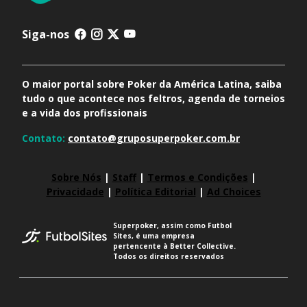
Siga-nos
O maior portal sobre Poker da América Latina, saiba
tudo o que acontece nos feltros, agenda de torneios
e a vida dos profissionais
Contato:
contato@gruposuperpoker.com.br
Sobre Nós
|
Staff
|
Termos e Condições
|
Privacidade
|
Política Editorial
|
Ad Choices
Superpoker, assim como Futbol
Sites, é uma empresa
pertencente à Better Collective.
Todos os direitos reservados