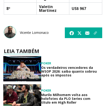
Valetin
8º
US$ 967
Martinez
Vicente Lomonaco
LEIA TAMBÉM
POKER
Os verdadeiros vencedores da
WSOP 2026: saiba quanto sobrou
após os impostos
POKER
Murilo Milhomem volta aos
holofotes da PLO Series com
título em High Roller