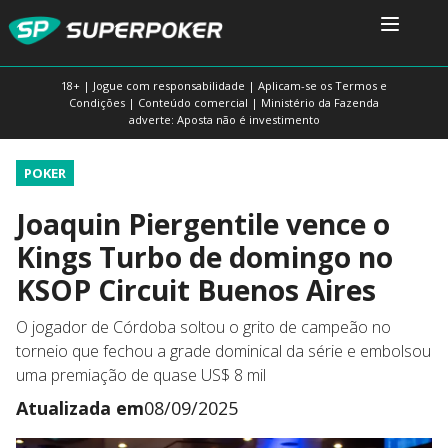
18+ | Jogue com responsabilidade | Aplicam-se os Termos e
Condições | Conteúdo comercial | Ministério da Fazenda
adverte: Aposta não é investimento
POKER
Joaquin Piergentile vence o
Kings Turbo de domingo no
KSOP Circuit Buenos Aires
O jogador de Córdoba soltou o grito de campeão no
torneio que fechou a grade dominical da série e embolsou
uma premiação de quase US$ 8 mil
Atualizada em
08/09/2025