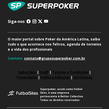
Siga-nos
O maior portal sobre Poker da América Latina, saiba
tudo o que acontece nos feltros, agenda de torneios
e a vida dos profissionais
Contato:
contato@gruposuperpoker.com.br
Sobre Nós
|
Staff
|
Termos e Condições
|
Privacidade
|
Política Editorial
|
Ad Choices
Superpoker, assim como Futbol
Sites, é uma empresa
pertencente à Better Collective.
Todos os direitos reservados