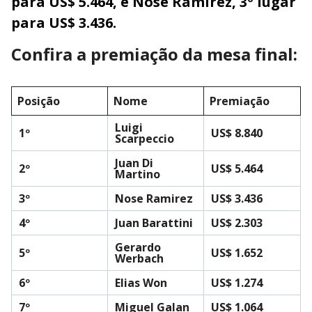
para US$ 5.464, e Nose Ramírez, 3º lugar
para US$ 3.436.
Confira a premiação da mesa final:
Posição
Nome
Premiação
Luigi
1º
US$ 8.840
Scarpeccio
Juan Di
2º
US$ 5.464
Martino
3º
Nose Ramirez
US$ 3.436
4º
Juan Barattini
US$ 2.303
Gerardo
5º
US$ 1.652
Werbach
6º
Elias Won
US$ 1.274
7º
Miguel Galan
US$ 1.064