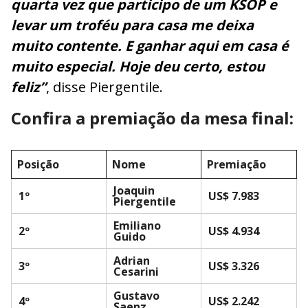
quarta vez que participo de um KSOP e
levar um troféu para casa me deixa
muito contente. E ganhar aqui em casa é
muito especial. Hoje deu certo, estou
feliz”
, disse Piergentile.
Confira a premiação da mesa final:
Posição
Nome
Premiação
Joaquin
1º
US$ 7.983
Piergentile
Emiliano
2º
US$ 4.934
Guido
Adrian
3º
US$ 3.326
Cesarini
Gustavo
4º
US$ 2.242
Saenz