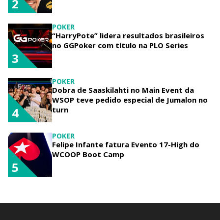
2
POKER
“HarryPote” lidera resultados brasileiros
no GGPoker com título na PLO Series
3
POKER
Dobra de Saaskilahti no Main Event da
WSOP teve pedido especial de Jumalon no
turn
4
POKER
Felipe Infante fatura Evento 17-High do
WCOOP Boot Camp
5