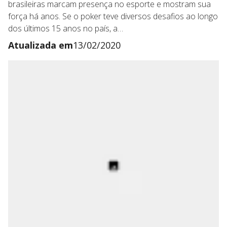
brasileiras marcam presença no esporte e mostram sua
força há anos. Se o poker teve diversos desafios ao longo
dos últimos 15 anos no país, a…
Atualizada em
13/02/2020