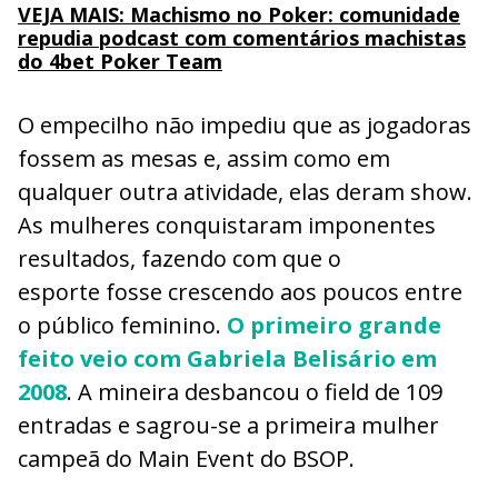
VEJA MAIS: Machismo no Poker: comunidade
repudia podcast com comentários machistas
do 4bet Poker Team
O empecilho não impediu que as jogadoras
fossem as mesas e, assim como em
qualquer outra atividade, elas deram show.
As mulheres conquistaram imponentes
resultados, fazendo com que o
esporte fosse crescendo aos poucos entre
o público feminino.
O primeiro grande
feito veio com Gabriela Belisário em
2008
. A mineira desbancou o field de 109
entradas e sagrou-se a primeira mulher
campeã do Main Event do BSOP.