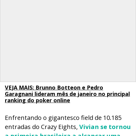
VEJA MAIS: Brunno Botteon e Pedro
Garagnani lideram mês de janeiro no principal
ranking do poker online
Enfrentando o gigantesco field de 10.185
entradas do Crazy Eights,
Vivian se tornou
a primeira brasileira a alcançar uma