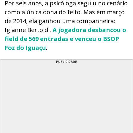
Por seis anos, a psicóloga seguiu no cenário
como a única dona do feito. Mas em março
de 2014, ela ganhou uma companheira:
Igianne Bertoldi.
A jogadora desbancou o
field de 569 entradas e venceu o BSOP
Foz do Iguaçu
.
PUBLICIDADE