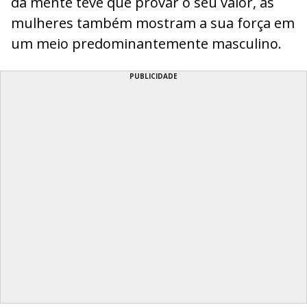
da mente teve que provar o seu valor, as
mulheres também mostram a sua força em
um meio predominantemente masculino.
PUBLICIDADE