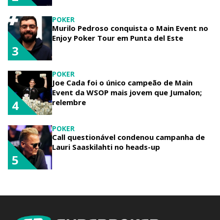
POKER
Murilo Pedroso conquista o Main Event no
Enjoy Poker Tour em Punta del Este
3
POKER
Joe Cada foi o único campeão de Main
Event da WSOP mais jovem que Jumalon;
relembre
4
POKER
Call questionável condenou campanha de
Lauri Saaskilahti no heads-up
5