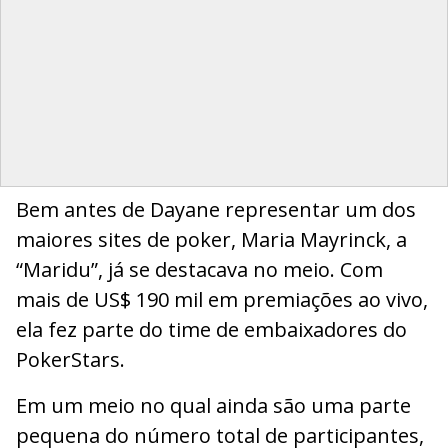
Bem antes de Dayane representar um dos
maiores sites de poker, Maria Mayrinck, a
“Maridu”, já se destacava no meio. Com
mais de US$ 190 mil em premiações ao vivo,
ela fez parte do time de embaixadores do
PokerStars.
Em um meio no qual ainda são uma parte
pequena do número total de participantes,