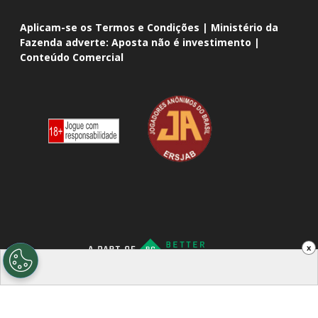
Aplicam-se os Termos e Condições | Ministério da
Fazenda adverte: Aposta não é investimento |
Conteúdo Comercial
x