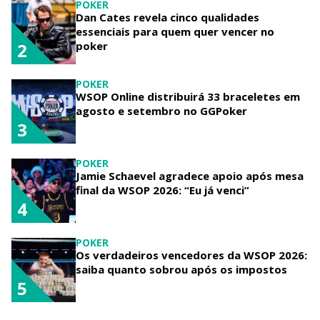
POKER
Dan Cates revela cinco qualidades
essenciais para quem quer vencer no
poker
2
POKER
WSOP Online distribuirá 33 braceletes em
agosto e setembro no GGPoker
3
POKER
Jamie Schaevel agradece apoio após mesa
final da WSOP 2026: “Eu já venci”
4
POKER
Os verdadeiros vencedores da WSOP 2026:
saiba quanto sobrou após os impostos
5