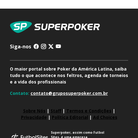
Siga-nos
O maior portal sobre Poker da América Latina, saiba
tudo o que acontece nos feltros, agenda de torneios
e a vida dos profissionais
Contato:
contato@gruposuperpoker.com.br
Sobre Nós
|
Staff
|
Termos e Condições
|
Privacidade
|
Política Editorial
|
Ad Choices
Superpoker, assim como Futbol
Sites, é uma empresa