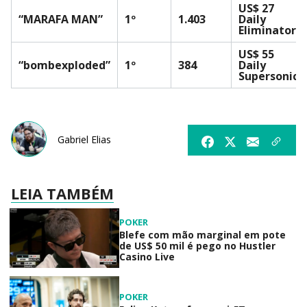
US$ 27
“MARAFA MAN”
1º
1.403
Daily
Eliminator
US$ 55
“bombexploded”
1º
384
Daily
Supersonic
Gabriel Elias
LEIA TAMBÉM
POKER
Blefe com mão marginal em pote
de US$ 50 mil é pego no Hustler
Casino Live
POKER