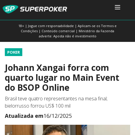
18+ | Jogue com responsabilidade | Aplicam-se os Termos e
Condições | Conteúdo comercial | Ministério da Fazenda
adverte: Aposta não é investimento
POKER
Johann Xangai forra com
quarto lugar no Main Event
do BSOP Online
Brasil teve quatro representantes na mesa final;
bielorrusso forrou US$ 100 mil
Atualizada em
16/12/2025