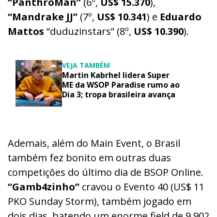
“PanthroMan”
(6º,
US$ 15.370
),
“Mandrake JJ”
(7º,
US$ 10.341
) e
Eduardo
Mattos
“duduzinstars” (8º,
US$ 10.390
).
VEJA TAMBÉM
Martin Kabrhel lidera Super
ME da WSOP Paradise rumo ao
Dia 3; tropa brasileira avança
Ademais, além do Main Event, o Brasil
também fez bonito em outras duas
competições do último dia de BSOP Online.
“Gamb4zinho”
cravou o Evento 40 (US$ 11
PKO Sunday Storm), também jogado em
dois dias, batendo um enorme field de 9.902