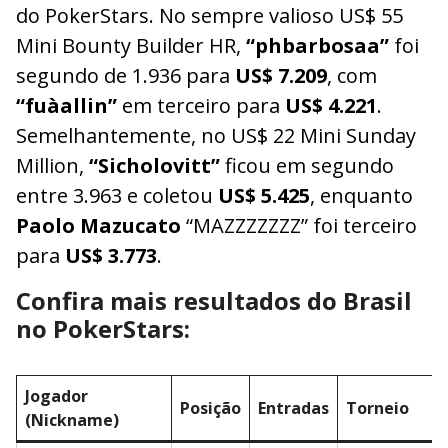
do PokerStars. No sempre valioso US$ 55
Mini Bounty Builder HR,
“phbarbosaa”
foi
segundo de 1.936 para
US$ 7.209
, com
“fuàallin”
em terceiro para
US$ 4.221
.
Semelhantemente, no US$ 22 Mini Sunday
Million,
“Sicholovitt”
ficou em segundo
entre 3.963 e coletou
US$ 5.425
, enquanto
Paolo Mazucato
“MAZZZZZZZ” foi terceiro
para
US$ 3.773
.
Confira mais resultados do Brasil
no PokerStars:
Jogador
Posição
Entradas
Torneio
(Nickname)