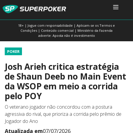
18+ | Jogue com responsabilidade | Aplicam-se os Termos e
Condições | Conteúdo comercial | Ministério da Fazenda
adverte: Aposta não é investimento
POKER
Josh Arieh critica estratégia
de Shaun Deeb no Main Event
da WSOP em meio a corrida
pelo POY
O veterano jogador não concordou com a postura
agressiva do rival, que prioriza a corrida pelo prêmio de
Jogador do Ano
Atualizada em
07/07/2026