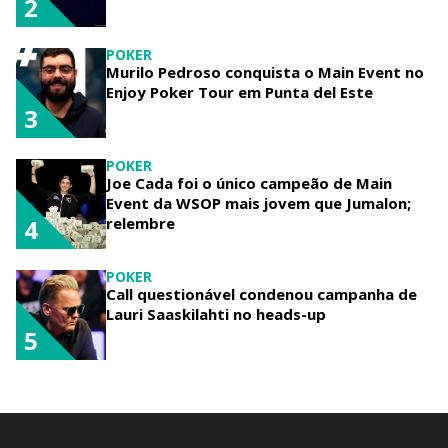
2
POKER
Murilo Pedroso conquista o Main Event no
Enjoy Poker Tour em Punta del Este
3
POKER
Joe Cada foi o único campeão de Main
Event da WSOP mais jovem que Jumalon;
relembre
4
POKER
Call questionável condenou campanha de
Lauri Saaskilahti no heads-up
5