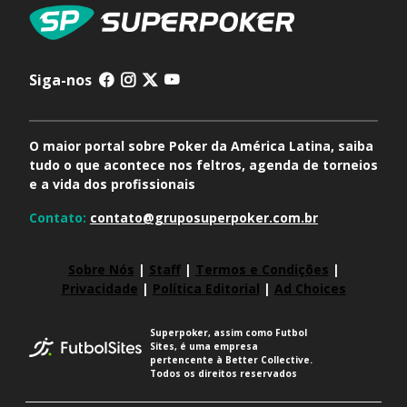
Siga-nos
O maior portal sobre Poker da América Latina, saiba
tudo o que acontece nos feltros, agenda de torneios
e a vida dos profissionais
Contato:
contato@gruposuperpoker.com.br
Sobre Nós
|
Staff
|
Termos e Condições
|
Privacidade
|
Política Editorial
|
Ad Choices
Superpoker, assim como Futbol
Sites, é uma empresa
pertencente à Better Collective.
Todos os direitos reservados