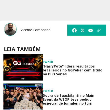
Vicente Lomonaco
LEIA TAMBÉM
POKER
“HarryPote” lidera resultados
brasileiros no GGPoker com título
na PLO Series
POKER
Dobra de Saaskilahti no Main
Event da WSOP teve pedido
especial de Jumalon no turn