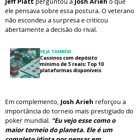
Jeff Platt
perguntou a
Josh Arieh
o que
ele pensava sobre essa postura. O veterano
não escondeu a surpresa e criticou
abertamente a decisão do rival.
VEJA TAMBÉM
Cassinos com depósito
mínimo de 5 reais: Top 10
plataformas disponíveis
Em complemento,
Josh Arieh
reforçou a
importância do torneio mais prestigiado do
poker mundial.
“Eu vejo esse como o
maior torneio do planeta. Ele é um
completo idiota por pensar em