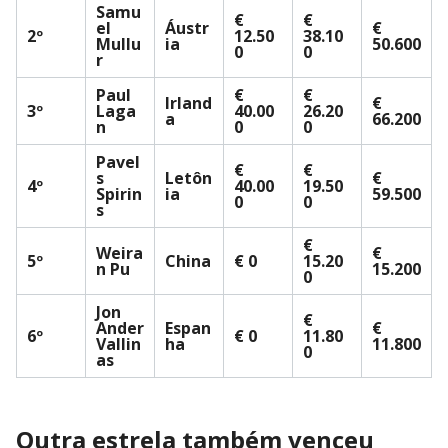
Samu
€
€
el
Áustr
€
2º
12.50
38.10
Mullu
ia
50.600
0
0
r
Paul
€
€
Irland
€
3º
Laga
40.00
26.20
a
66.200
n
0
0
Pavel
€
€
s
Letôn
€
4º
40.00
19.50
Spirin
ia
59.500
0
0
s
€
Weira
€
5º
China
€ 0
15.20
n Pu
15.200
0
Jon
€
Ander
Espan
€
6º
€ 0
11.80
Vallin
ha
11.800
0
as
Outra estrela também venceu