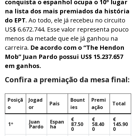
conquista o espanhol ocupa o 10º lugar
na lista dos mais premiados da história
do EPT
. Ao todo, ele já recebeu no circuito
US$ 6.672.744. Esse valor representa pouco
menos da metade que ele já ganhou na
carreira.
De acordo com o “The Hendon
Mob” Juan Pardo possui US$ 15.237.657
em ganhos.
Confira a premiação da mesa final:
Posiçã
Jogad
Bount
Premi
País
Total
o
or
ies
ação
€
€
€
Juan
Espan
1º
87.50
58.40
145.90
Pardo
ha
0
0
0