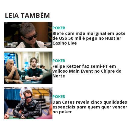
LEIA TAMBÉM
POKER
Blefe com mão marginal em pote
de US$ 50 mil é pego no Hustler
Casino Live
POKER
Felipe Ketzer faz semi-FT em
valioso Main Event no Chipre do
Norte
POKER
Dan Cates revela cinco qualidades
essenciais para quem quer vencer
no poker