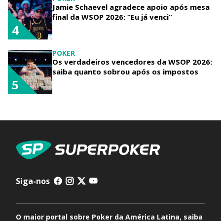
Jamie Schaevel agradece apoio após mesa
final da WSOP 2026: “Eu já venci”
4
POKER
Os verdadeiros vencedores da WSOP 2026:
saiba quanto sobrou após os impostos
5
Siga-nos
O maior portal sobre Poker da América Latina, saiba