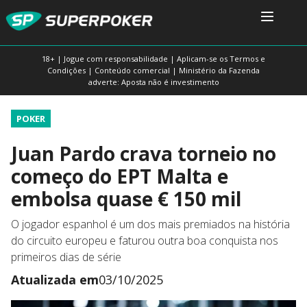
18+ | Jogue com responsabilidade | Aplicam-se os Termos e
Condições | Conteúdo comercial | Ministério da Fazenda
adverte: Aposta não é investimento
POKER
Juan Pardo crava torneio no
começo do EPT Malta e
embolsa quase € 150 mil
O jogador espanhol é um dos mais premiados na história
do circuito europeu e faturou outra boa conquista nos
primeiros dias de série
Atualizada em
03/10/2025