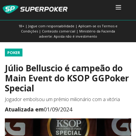
18+ | Jogue com responsabilidade | Aplicam-se os Termos e
Condições | Conteúdo comercial | Ministério da Fazenda
adverte: Aposta não é investimento
POKER
Júlio Belluscio é campeão do
Main Event do KSOP GGPoker
Special
Jogador embolsou um prêmio milionário com a vitória
Atualizada em
01/09/2024