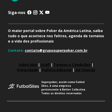
Siga-nos
O maior portal sobre Poker da América Latina, saiba
tudo o que acontece nos feltros, agenda de torneios
e a vida dos profissionais
Contato:
contato@gruposuperpoker.com.br
Sobre Nós
|
Staff
|
Termos e Condições
|
Privacidade
|
Política Editorial
|
Ad Choices
Superpoker, assim como Futbol
Sites, é uma empresa
pertencente à Better Collective.
Todos os direitos reservados