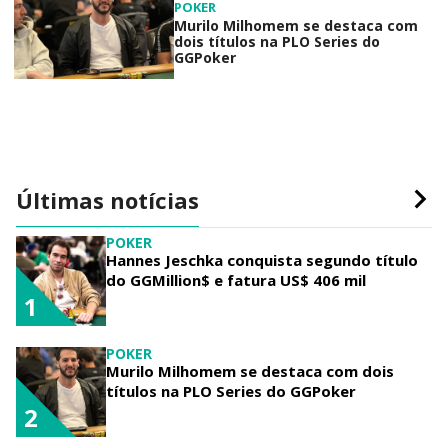
POKER
Murilo Milhomem se destaca com
dois títulos na PLO Series do
GGPoker
Últimas notícias
POKER
Hannes Jeschka conquista segundo título
do GGMillion$ e fatura US$ 406 mil
1
POKER
Murilo Milhomem se destaca com dois
títulos na PLO Series do GGPoker
2