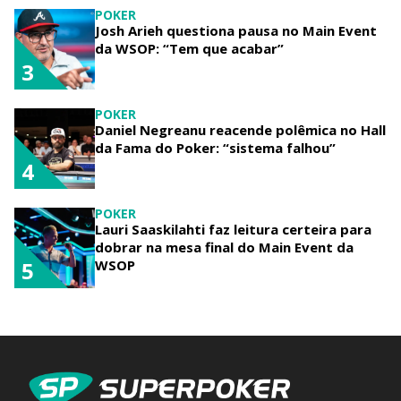
POKER
Josh Arieh questiona pausa no Main Event
da WSOP: “Tem que acabar”
3
POKER
Daniel Negreanu reacende polêmica no Hall
da Fama do Poker: “sistema falhou”
4
POKER
Lauri Saaskilahti faz leitura certeira para
dobrar na mesa final do Main Event da
WSOP
5