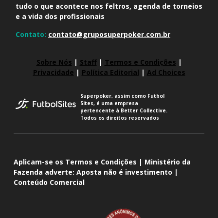
tudo o que acontece nos feltros, agenda de torneios
e a vida dos profissionais
Contato:
contato@gruposuperpoker.com.br
Sobre Nós
|
Staff
|
Termos e Condições
|
Privacidade
|
Política Editorial
|
Ad Choices
Superpoker, assim como Futbol
Sites, é uma empresa
pertencente à Better Collective.
Todos os direitos reservados
Aplicam-se os Termos e Condições | Ministério da
Fazenda adverte: Aposta não é investimento |
Conteúdo Comercial