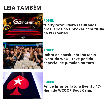
LEIA TAMBÉM
POKER
“HarryPote” lidera resultados
brasileiros no GGPoker com título
na PLO Series
POKER
Dobra de Saaskilahti no Main
Event da WSOP teve pedido
especial de Jumalon no turn
POKER
Felipe Infante fatura Evento 17-
High do WCOOP Boot Camp