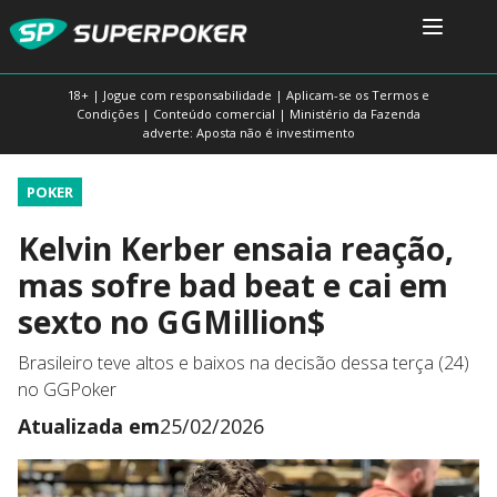
18+ | Jogue com responsabilidade | Aplicam-se os Termos e
Condições | Conteúdo comercial | Ministério da Fazenda
adverte: Aposta não é investimento
POKER
Kelvin Kerber ensaia reação,
mas sofre bad beat e cai em
sexto no GGMillion$
Brasileiro teve altos e baixos na decisão dessa terça (24)
no GGPoker
Atualizada em
25/02/2026