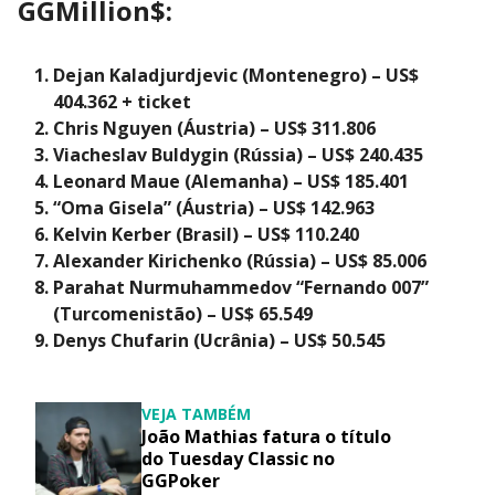
GGMillion$:
Dejan Kaladjurdjevic (Montenegro) – US$
404.362 + ticket
Chris Nguyen (Áustria) – US$ 311.806
Viacheslav Buldygin (Rússia) – US$ 240.435
Leonard Maue (Alemanha) – US$ 185.401
“Oma Gisela” (Áustria) – US$ 142.963
Kelvin Kerber (Brasil) – US$ 110.240
Alexander Kirichenko (Rússia) – US$ 85.006
Parahat Nurmuhammedov “Fernando 007”
(Turcomenistão) – US$ 65.549
Denys Chufarin (Ucrânia) – US$ 50.545
VEJA TAMBÉM
João Mathias fatura o título
do Tuesday Classic no
GGPoker