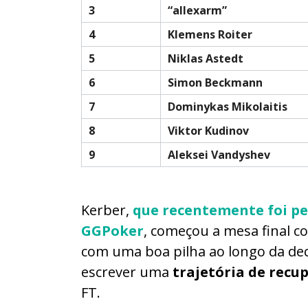
3
“allexarm”
4
Klemens Roiter
5
Niklas Astedt
6
Simon Beckmann
7
Dominykas Mikolaitis
8
Viktor Kudinov
9
Aleksei Vandyshev
Kerber,
que recentemente foi p
GGPoker
, começou a mesa final 
com uma boa pilha ao longo da dec
escrever uma
trajetória de recu
FT.