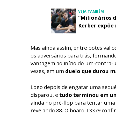
VEJA TAMBÉM
“Milionários d
Kerber expõe
Mas ainda assim, entre potes valio
os adversários para trás, formand
vantagem ao início do um-contra-
vezes, em um
duelo que durou m
Logo depois de engatar uma sequên
disparou, e
tudo terminou em um 
ainda no pré-flop para tentar uma
revelando 88. O board T3379 confi