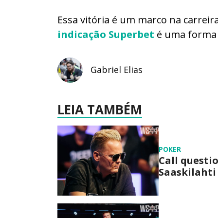
Essa vitória é um marco na carreir
indicação Superbet
é uma forma 
Gabriel Elias
LEIA TAMBÉM
POKER
Call quest
Saaskilahti