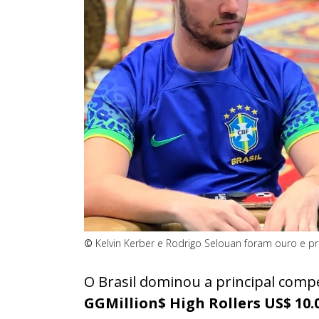
©
Kelvin Kerber e Rodrigo Selouan foram ouro e p
O Brasil dominou a principal comp
GGMillion$ High Rollers US$ 10.