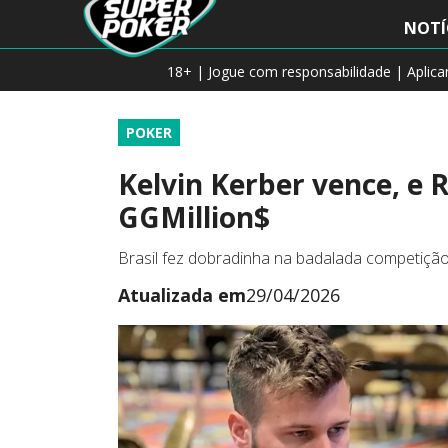
NOTÍ
18+ | Jogue com responsabilidade | Aplic
POKER
Kelvin Kerber vence, e 
GGMillion$
Brasil fez dobradinha na badalada competiç
Atualizada em
29/04/2026