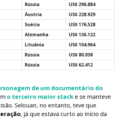
Rússia
US$ 296.884
Áustria
US$ 228.929
Suécia
US$ 176.528
Alemanha
US$ 136.122
Lituânia
US$ 104.964
Rússia
US$ 80.938
Rússia
US$ 62.412
ersonagem de um documentário do
com
o terceiro maior stack
e se manteve
isão. Selouan, no entanto, teve que
peração
, já que estava curto ao início da