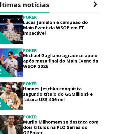
ltimas notícias
POKER
Lucas Jumalon é campeão do
Main Event da WSOP em FT
impecável
1
POKER
Michael Gagliano agradece apoio
após mesa final do Main Event da
WSOP 2026
2
POKER
Hannes Jeschka conquista
segundo título do GGMillion$ e
fatura US$ 406 mil
3
POKER
Murilo Milhomem se destaca com
dois títulos na PLO Series do
GGPoker