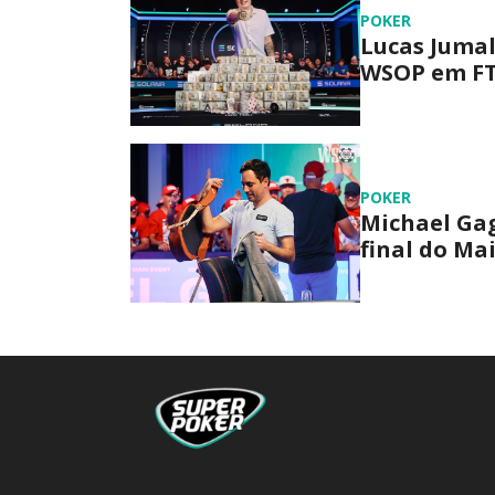
POKER
Lucas Juma
WSOP em FT
POKER
Michael Ga
final do Ma