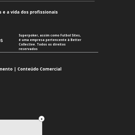
 e a vida dos profissionais
Superpoker, assim como Futbol Sites,
é uma empresa pertencente à Better
Collective. Todos os direitos
reservados
imento | Conteúdo Comercial
x