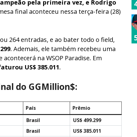
campeão pela primeira vez, e Rodrigo
 mesa final aconteceu nessa terça-feira (28)
u 264 entradas, e ao bater todo o field,
.299
. Ademais, ele também recebeu uma
ue acontecerá na WSOP Paradise. Em
faturou US$ 385.011
.
final do GGMillion$:
País
Prêmio
Brasil
US$ 499.299
Brasil
US$ 385.011