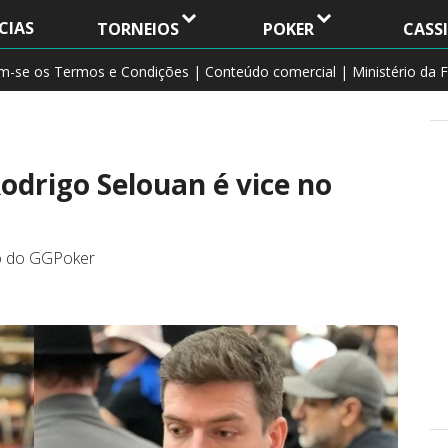
CIAS
TORNEIOS
POKER
CASS
am-se os Termos e Condições | Conteúdo comercial | Ministério da F
Rodrigo Selouan é vice no
ão do GGPoker