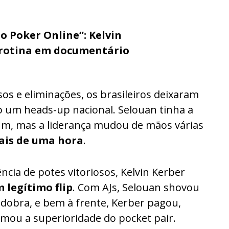
o Poker Online”: Kelvin
 rotina em documentário
sos e eliminações, os brasileiros deixaram
o um heads-up nacional. Selouan tinha a
um, mas a liderança mudou de mãos várias
ais de uma hora
.
cia de potes vitoriosos, Kelvin Kerber
legítimo flip
. Com AJs, Selouan shovou
 dobra, e bem à frente, Kerber pagou,
rmou a superioridade do pocket pair.