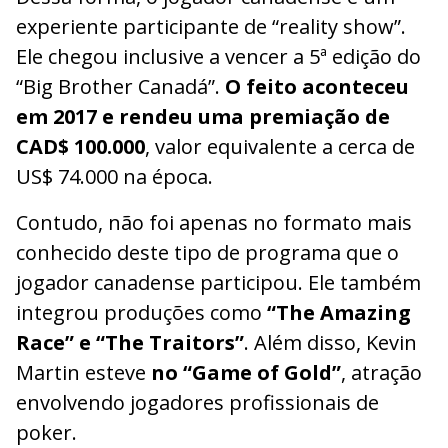
experiente participante de “reality show”.
Ele chegou inclusive a vencer a 5ª edição do
“Big Brother Canadá”.
O feito aconteceu
em 2017 e rendeu uma premiação de
CAD$ 100.000
, valor equivalente a cerca de
US$ 74.000 na época.
Contudo, não foi apenas no formato mais
conhecido deste tipo de programa que o
jogador canadense participou. Ele também
integrou produções como
“The Amazing
Race” e “The Traitors”
. Além disso, Kevin
Martin esteve
no “Game of Gold”
, atração
envolvendo jogadores profissionais de
poker.