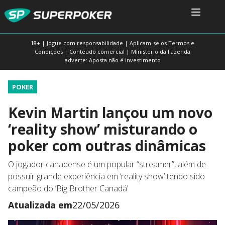
18+ | Jogue com responsabilidade | Aplicam-se os Termos e
Condições | Conteúdo comercial | Ministério da Fazenda
adverte: Aposta não é investimento
POKER
Kevin Martin lançou um novo
‘reality show’ misturando o
poker com outras dinâmicas
O jogador canadense é um popular “streamer”, além de
possuir grande experiência em ‘reality show’ tendo sido
campeão do ‘Big Brother Canadá’
Atualizada em
22/05/2026