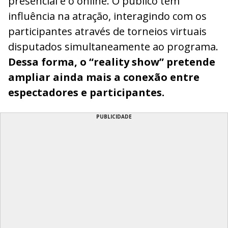
presencial e o online. O público tem
influência na atração, interagindo com os
participantes através de torneios virtuais
disputados simultaneamente ao programa.
Dessa forma, o “reality show” pretende
ampliar ainda mais a conexão entre
espectadores e participantes.
PUBLICIDADE