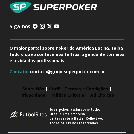
Siga-nos
O maior portal sobre Poker da América Latina, saiba
tudo o que acontece nos feltros, agenda de torneios
e a vida dos profissionais
Contato:
contato@gruposuperpoker.com.br
Sobre Nós
|
Staff
|
Termos e Condições
|
Privacidade
|
Política Editorial
|
Ad Choices
Superpoker, assim como Futbol
Sites, é uma empresa
pertencente à Better Collective.
Todos os direitos reservados