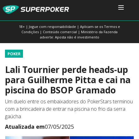
18+ | Jogue com responsabilidade | Aplicam-se os Termos e
Condições | Conteúdo comercial | Ministério da Fazenda
adverte: Aposta não é investimento
POKER
Lali Tournier perde heads-up
para Guilherme Pitta e cai na
piscina do BSOP Gramado
Um duelo entre os embaixadores do PokerStars terminou
com a brincadeira de entrar na piscina no frio da serra
gaúcha
Atualizada em
07/05/2025