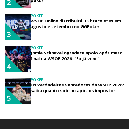
poker
2
POKER
WSOP Online distribuirá 33 braceletes em
agosto e setembro no GGPoker
3
POKER
Jamie Schaevel agradece apoio após mesa
final da WSOP 2026: “Eu já venci”
4
POKER
Os verdadeiros vencedores da WSOP 2026:
saiba quanto sobrou após os impostos
5