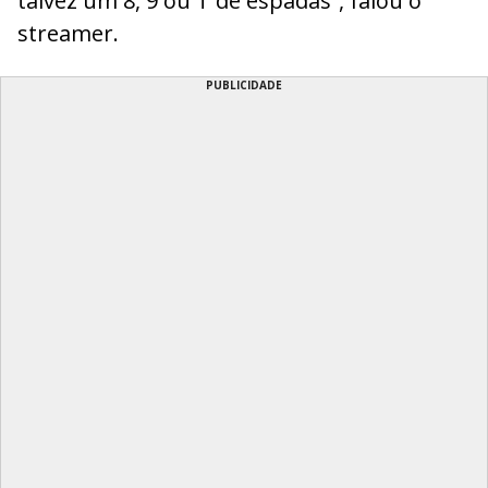
talvez um 8, 9 ou T de espadas”, falou o
streamer.
PUBLICIDADE