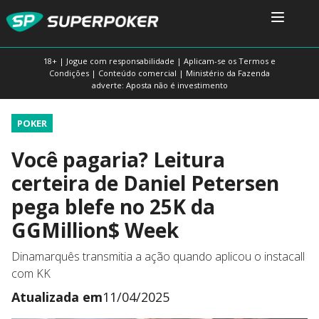
18+ | Jogue com responsabilidade | Aplicam-se os Termos e
Condições | Conteúdo comercial | Ministério da Fazenda
adverte: Aposta não é investimento
POKER
Você pagaria? Leitura
certeira de Daniel Petersen
pega blefe no 25K da
GGMillion$ Week
Dinamarquês transmitia a ação quando aplicou o instacall
com KK
Atualizada em
11/04/2025