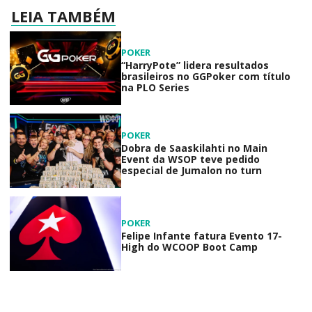
LEIA TAMBÉM
POKER
“HarryPote” lidera resultados
brasileiros no GGPoker com título
na PLO Series
POKER
Dobra de Saaskilahti no Main
Event da WSOP teve pedido
especial de Jumalon no turn
POKER
Felipe Infante fatura Evento 17-
High do WCOOP Boot Camp