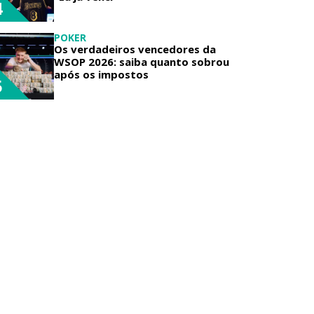
4
POKER
Os verdadeiros vencedores da
WSOP 2026: saiba quanto sobrou
após os impostos
5