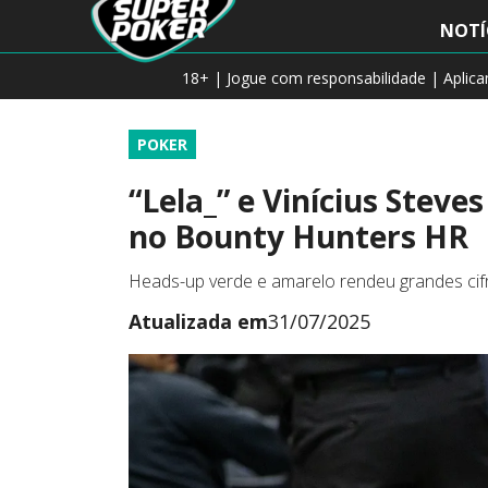
NOTÍ
18+ | Jogue com responsabilidade | Aplic
POKER
“Lela_” e Vinícius Steve
no Bounty Hunters HR
Heads-up verde e amarelo rendeu grandes ci
Atualizada em
31/07/2025