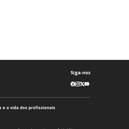
Siga-nos
 e a vida dos profissionais