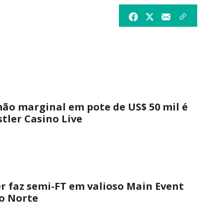
ão marginal em pote de US$ 50 mil é
tler Casino Live
er faz semi-FT em valioso Main Event
o Norte