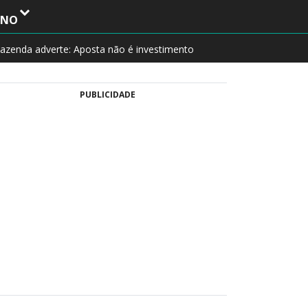
INO
azenda adverte: Aposta não é investimento
PUBLICIDADE