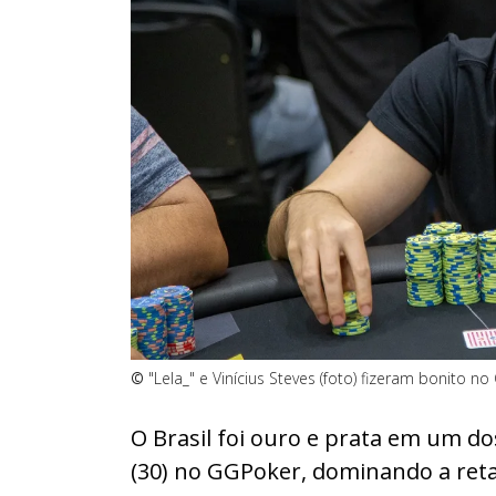
©
"Lela_" e Vinícius Steves (foto) fizeram bonito n
O Brasil foi ouro e prata em um do
(30) no GGPoker, dominando a reta