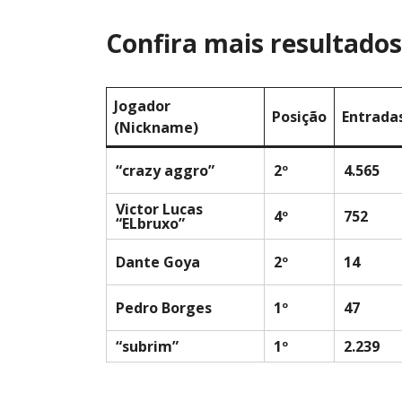
Confira mais resultados
Jogador
Posição
Entrada
(Nickname)
“crazy aggro”
2º
4.565
Victor Lucas
4º
752
“ELbruxo”
Dante Goya
2º
14
Pedro Borges
1º
47
“subrim”
1º
2.239