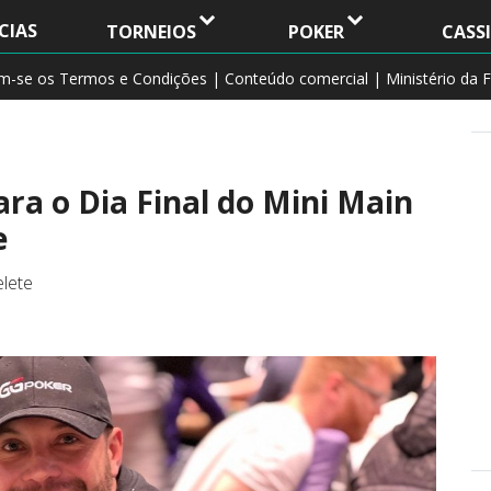
CIAS
TORNEIOS
POKER
CASS
am-se os Termos e Condições | Conteúdo comercial | Ministério da F
ra o Dia Final do Mini Main
e
lete