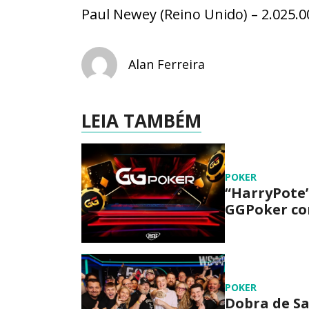
Paul Newey (Reino Unido) – 2.025.0
Alan Ferreira
LEIA TAMBÉM
POKER
“HarryPote”
GGPoker com
POKER
Dobra de Sa