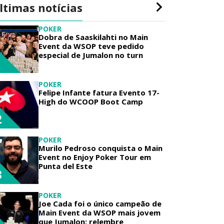
ltimas notícias
POKER
Dobra de Saaskilahti no Main
Event da WSOP teve pedido
especial de Jumalon no turn
1
POKER
Felipe Infante fatura Evento 17-
High do WCOOP Boot Camp
2
POKER
Murilo Pedroso conquista o Main
Event no Enjoy Poker Tour em
Punta del Este
3
POKER
Joe Cada foi o único campeão de
Main Event da WSOP mais jovem
que Jumalon; relembre