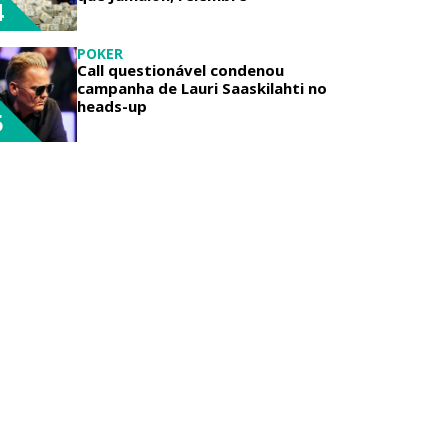
4
POKER
Call questionável condenou
campanha de Lauri Saaskilahti no
heads-up
5