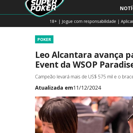
NOTÍ
18+ | Jogue com responsabilidade | Aplic
POKER
Leo Alcantara avança pa
Event da WSOP Paradis
Campeão levará mais de US$ 575 mil e o brace
Atualizada em
11/12/2024