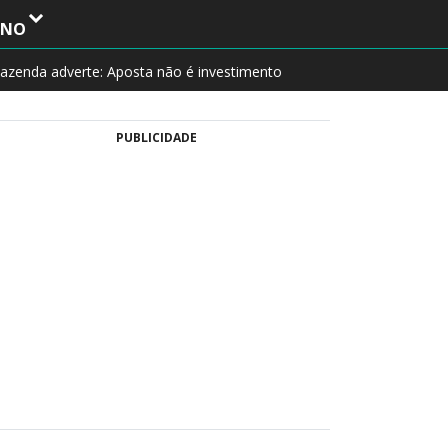
INO
azenda adverte: Aposta não é investimento
PUBLICIDADE