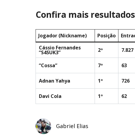
Confira mais resultados
Jogador (Nickname)
Posição
Entra
Cássio Fernandes
2º
7.827
“S4SUK3”
“Cossa”
7º
63
Adnan Yahya
1º
726
Davi Cola
1º
62
Gabriel Elias