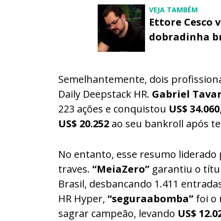
VEJA TAMBÉM
Ettore Cesco
dobradinha br
Semelhantemente, dois profissiona
Daily Deepstack HR.
Gabriel Tava
223 ações e conquistou
US$ 34.060
US$ 20.252
ao seu bankroll após t
No entanto, esse resumo liderado
traves.
“MeiaZero”
garantiu o títu
Brasil, desbancando 1.411 entrada
HR Hyper,
“seguraabomba”
foi o
sagrar campeão, levando
US$ 12.0