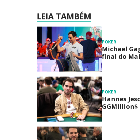
LEIA TAMBÉM
POKER
Michael Ga
final do Ma
POKER
Hannes Jesc
GGMillion$ 