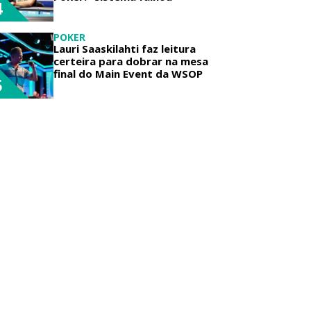
4
POKER
Lauri Saaskilahti faz leitura
certeira para dobrar na mesa
final do Main Event da WSOP
5