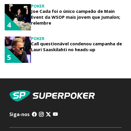
POKER
Joe Cada foi o único campeão de Main
Event da WSOP mais jovem que Jumalon;
relembre
4
POKER
Call questionável condenou campanha de
Lauri Saaskilahti no heads-up
5
Siga-nos