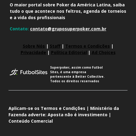
O maior portal sobre Poker da América Latina, saiba
tudo o que acontece nos feltros, agenda de torneios
e a vida dos profissionais
Contato:
contato@gruposuperpoker.com.br
Sobre Nós
|
Staff
|
Termos e Condições
|
Privacidade
|
Política Editorial
|
Ad Choices
Superpoker, assim como Futbol
Sites, é uma empresa
pertencente à Better Collective.
Todos os direitos reservados
Aplicam-se os Termos e Condições | Ministério da
Fazenda adverte: Aposta não é investimento |
Conteúdo Comercial