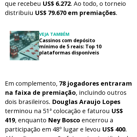
que recebeu
US$ 6.272
. Ao todo, o torneio
distribuiu
US$ 79.670 em premiações
.
VEJA TAMBÉM
Cassinos com depósito
mínimo de 5 reais: Top 10
plataformas disponíveis
Em complemento,
78 jogadores entraram
na faixa de premiação
, incluindo outros
dois brasileiros.
Douglas Araujo Lopes
terminou na 51ª colocação e faturou
US$
419
, enquanto
Ney Bosco
encerrou a
participação em 48º lugar e levou
US$ 400
.