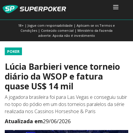
18+ | Jogue com responsabilidade | Aplicam-se os Termos e
Condições | Conteúdo comercial | Ministério da Fazenda
adverte: Aposta não é investimento
POKER
Lúcia Barbieri vence torneio
diário da WSOP e fatura
quase US$ 14 mil
A jogadora brasileira foi para Las Vegas e conseguiu subir
no topo do pódio em um dos torneios paralelos da série
realizada nos Cassinos Horseshoe & Paris
Atualizada em
29/06/2026