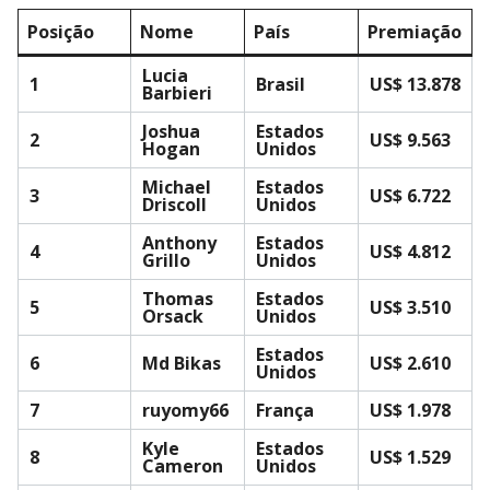
Posição
Nome
País
Premiação
Lucia
1
Brasil
US$ 13.878
Barbieri
Joshua
Estados
2
US$ 9.563
Hogan
Unidos
Michael
Estados
3
US$ 6.722
Driscoll
Unidos
Anthony
Estados
4
US$ 4.812
Grillo
Unidos
Thomas
Estados
5
US$ 3.510
Orsack
Unidos
Estados
6
Md Bikas
US$ 2.610
Unidos
7
ruyomy66
França
US$ 1.978
Kyle
Estados
8
US$ 1.529
Cameron
Unidos