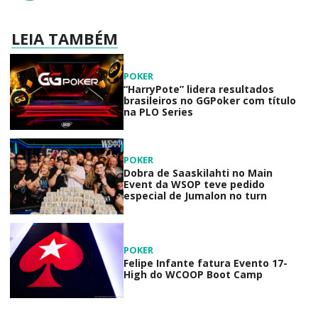
LEIA TAMBÉM
POKER
“HarryPote” lidera resultados
brasileiros no GGPoker com título
na PLO Series
POKER
Dobra de Saaskilahti no Main
Event da WSOP teve pedido
especial de Jumalon no turn
POKER
Felipe Infante fatura Evento 17-
High do WCOOP Boot Camp