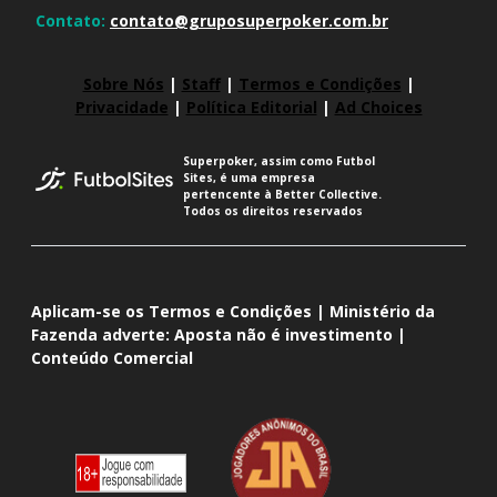
Contato:
contato@gruposuperpoker.com.br
Sobre Nós
|
Staff
|
Termos e Condições
|
Privacidade
|
Política Editorial
|
Ad Choices
Superpoker, assim como Futbol
Sites, é uma empresa
pertencente à Better Collective.
Todos os direitos reservados
Aplicam-se os Termos e Condições | Ministério da
Fazenda adverte: Aposta não é investimento |
Conteúdo Comercial