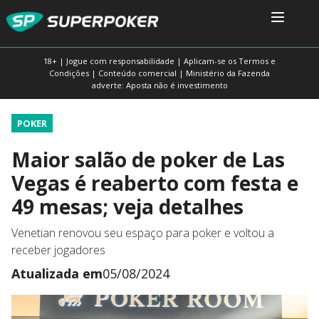
18+ | Jogue com responsabilidade | Aplicam-se os Termos e
Condições | Conteúdo comercial | Ministério da Fazenda
adverte: Aposta não é investimento
POKER
Maior salão de poker de Las
Vegas é reaberto com festa e
49 mesas; veja detalhes
Venetian renovou seu espaço para poker e voltou a
receber jogadores
Atualizada em
05/08/2024