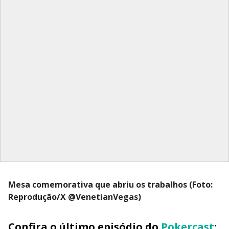
Mesa comemorativa que abriu os trabalhos (Foto:
Reprodução/X @VenetianVegas)
Confira o último episódio do
Pokercast
: