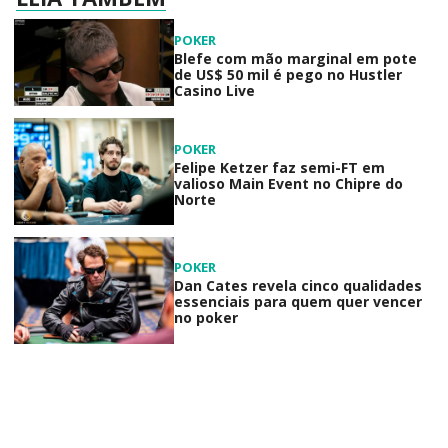
POKER
Blefe com mão marginal em pote
de US$ 50 mil é pego no Hustler
Casino Live
POKER
Felipe Ketzer faz semi-FT em
valioso Main Event no Chipre do
Norte
POKER
Dan Cates revela cinco qualidades
essenciais para quem quer vencer
no poker