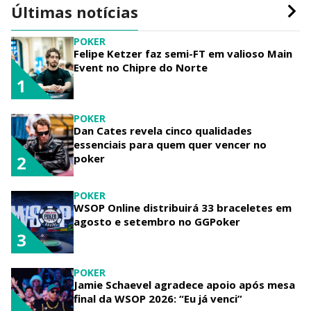
Últimas notícias
POKER
Felipe Ketzer faz semi-FT em valioso Main
Event no Chipre do Norte
1
POKER
Dan Cates revela cinco qualidades
essenciais para quem quer vencer no
poker
2
POKER
WSOP Online distribuirá 33 braceletes em
agosto e setembro no GGPoker
3
POKER
Jamie Schaevel agradece apoio após mesa
final da WSOP 2026: “Eu já venci”