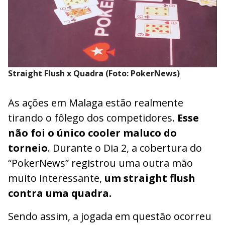
Straight Flush x Quadra (Foto: PokerNews)
As ações em Malaga estão realmente
tirando o fôlego dos competidores.
Esse
não foi o único cooler maluco do
torneio
. Durante o Dia 2, a cobertura do
“PokerNews” registrou uma outra mão
muito interessante,
um straight flush
contra uma quadra.
Sendo assim, a jogada em questão ocorreu