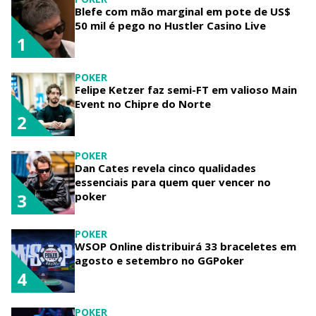
Blefe com mão marginal em pote de US$
50 mil é pego no Hustler Casino Live
1
POKER
Felipe Ketzer faz semi-FT em valioso Main
Event no Chipre do Norte
2
POKER
Dan Cates revela cinco qualidades
essenciais para quem quer vencer no
poker
3
POKER
WSOP Online distribuirá 33 braceletes em
agosto e setembro no GGPoker
4
POKER