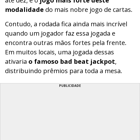
até dez, é o
jogo mais forte deste
modalidade
do mais nobre jogo de cartas.
Contudo, a rodada fica ainda mais incrível
quando um jogador faz essa jogada e
encontra outras mãos fortes pela frente.
Em muitos locais, uma jogada dessas
ativaria
o famoso bad beat jackpot
,
distribuindo prêmios para toda a mesa.
PUBLICIDADE