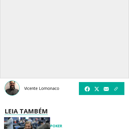
Vicente Lomonaco
LEIA TAMBÉM
POKER