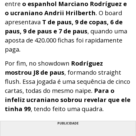
entre
o espanhol Marciano Rodríguez e
o ucraniano Andrii Hrilberth
. O board
apresentava
T de paus, 9 de copas, 6 de
paus, 9 de paus e 7 de paus
, quando uma
aposta de 420.000 fichas foi rapidamente
paga.
Por fim, no showdown
Rodríguez
mostrou J8 de paus
, formando straight
flush. Essa jogada é uma sequência de cinco
cartas, todas do mesmo naipe.
Para o
infeliz ucraniano sobrou revelar que ele
tinha 99
, tendo feito uma quadra.
PUBLICIDADE