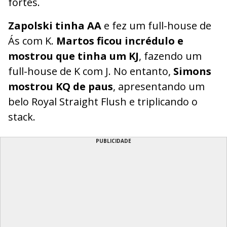
fortes.
Zapolski tinha AA
e fez um full-house de
Ás com K.
Martos ficou incrédulo e
mostrou que tinha um KJ
, fazendo um
full-house de K com J. No entanto,
Simons
mostrou KQ de paus
, apresentando um
belo Royal Straight Flush e triplicando o
stack.
PUBLICIDADE