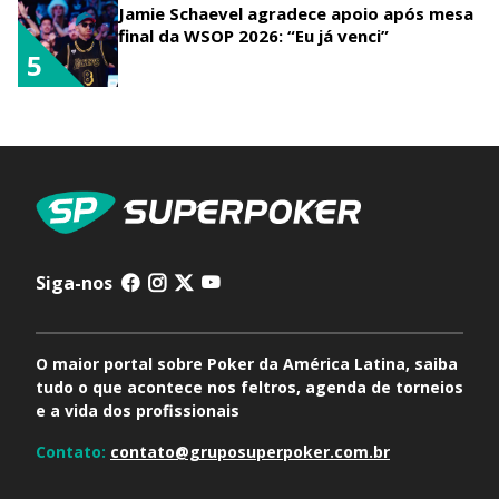
Jamie Schaevel agradece apoio após mesa
final da WSOP 2026: “Eu já venci”
5
Siga-nos
O maior portal sobre Poker da América Latina, saiba
tudo o que acontece nos feltros, agenda de torneios
e a vida dos profissionais
Contato:
contato@gruposuperpoker.com.br