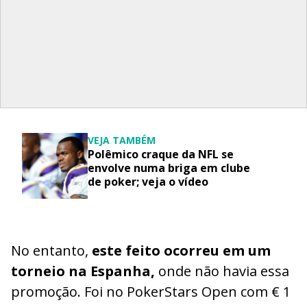
VEJA TAMBÉM
Polêmico craque da NFL se
envolve numa briga em clube
de poker; veja o vídeo
No entanto,
este feito ocorreu em um
torneio na Espanha,
onde não havia essa
promoção. Foi no PokerStars Open com € 1