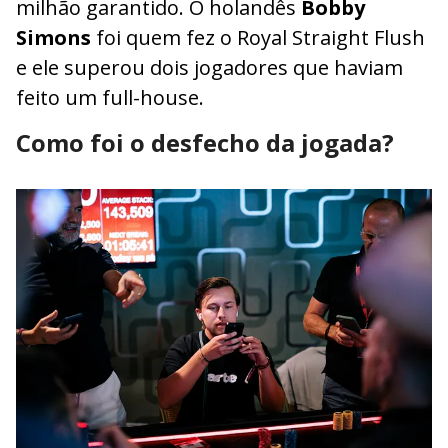
milhão garantido. O holandês
Bobby
Simons
foi quem fez o Royal Straight Flush
e ele superou dois jogadores que haviam
feito um full-house.
Como foi o desfecho da jogada?