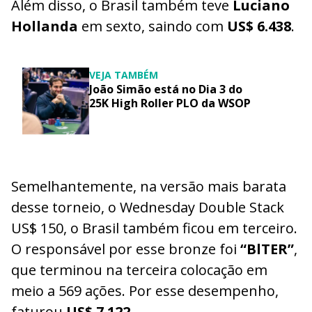
Além disso, o Brasil também teve
Luciano
Hollanda
em sexto, saindo com
US$ 6.438
.
VEJA TAMBÉM
João Simão está no Dia 3 do
25K High Roller PLO da WSOP
Semelhantemente, na versão mais barata
desse torneio, o Wednesday Double Stack
US$ 150, o Brasil também ficou em terceiro.
O responsável por esse bronze foi
“BlTER”
,
que terminou na terceira colocação em
meio a 569 ações. Por esse desempenho,
faturou
US$ 7.122
.