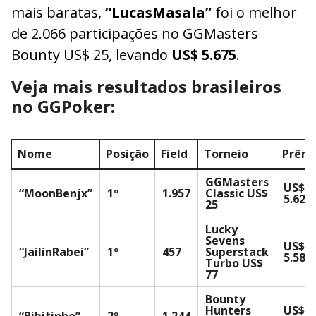
mais baratas,
“LucasMasala”
foi o melhor
de 2.066 participações no GGMasters
Bounty US$ 25, levando
US$ 5.675
.
Veja mais resultados brasileiros
no GGPoker:
Nome
Posição
Field
Torneio
Prêm
GGMasters
US$
“MoonBenjx”
1º
1.957
Classic US$
5.622
25
Lucky
Sevens
US$
“JailinRabei”
1º
457
Superstack
5.589
Turbo US$
77
Bounty
Hunters
US$