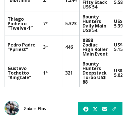
“Bibitinho”
2º
1.244
Fifty Stack
5.588
US$ 54
Bounty
Thiago
Hunters
US$
Pinheiro
7º
5.323
Daily Main
5.394
“Twelve-1”
US$ 54
¥888
Pedro Padre
Zodiac
US$
3º
446
“Ppriest”
High Roller
5.150
Main Event
Bounty
Gustavo
Hunters
US$
Tochetto
1º
321
Deepstack
5.027
“Kingtale”
Turbo US$
88
Gabriel Elias