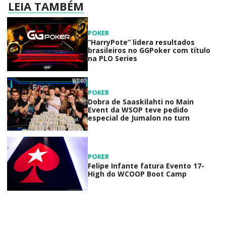
LEIA TAMBÉM
POKER
“HarryPote” lidera resultados
brasileiros no GGPoker com título
na PLO Series
POKER
Dobra de Saaskilahti no Main
Event da WSOP teve pedido
especial de Jumalon no turn
POKER
Felipe Infante fatura Evento 17-
High do WCOOP Boot Camp