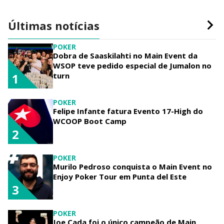
Últimas notícias
POKER
Dobra de Saaskilahti no Main Event da
WSOP teve pedido especial de Jumalon no
turn
1
POKER
Felipe Infante fatura Evento 17-High do
WCOOP Boot Camp
2
POKER
Murilo Pedroso conquista o Main Event no
Enjoy Poker Tour em Punta del Este
3
POKER
Joe Cada foi o único campeão de Main