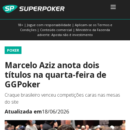
18+ | Jogue com responsabilidade | Aplicam-se os Termos e
Condições | Conteúdo comercial | Ministério da Fazenda
adverte: Aposta não é investimento
POKER
Marcelo Aziz anota dois
títulos na quarta-feira de
GGPoker
Craque brasileiro venceu competições caras nas mesas
do site
Atualizada em
18/06/2026