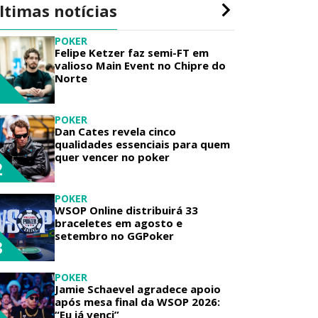
ltimas notícias
POKER
Felipe Ketzer faz semi-FT em
valioso Main Event no Chipre do
Norte
1
POKER
Dan Cates revela cinco
qualidades essenciais para quem
quer vencer no poker
2
POKER
WSOP Online distribuirá 33
braceletes em agosto e
setembro no GGPoker
3
POKER
Jamie Schaevel agradece apoio
após mesa final da WSOP 2026:
“Eu já venci”