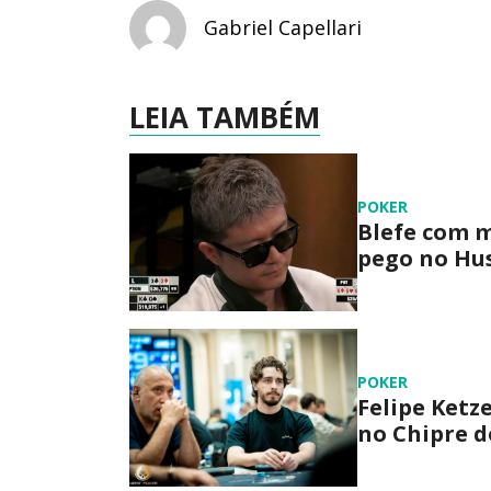
Gabriel Capellari
LEIA TAMBÉM
POKER
Blefe com m
pego no Hus
POKER
Felipe Ketz
no Chipre d