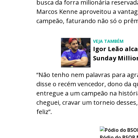
busca da forra milionária reservad
Marcos Kenne aproveitou a vantag
campeão, faturando não só o prê
VEJA TAMBÉM
Igor Leão alc
Sunday Millio
“Não tenho nem palavras para agra
disse o recém vencedor, dono da q
entregue a um campeão na históri
cheguei, cravar um torneio desses,
feliz”.
Pódio do BSOP 