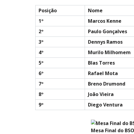
Posição
Nome
1º
Marcos Kenne
2º
Paulo Gonçalves
3º
Dennys Ramos
4º
Murilo Milhomem
5º
Blas Torres
6º
Rafael Mota
7º
Breno Drumond
8º
João Vieira
9º
Diego Ventura
Mesa Final do BS