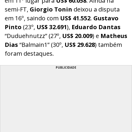
em 11º lugar para
US$ 60.058
. Ainda na
semi-FT,
Giorgio Tonin
deixou a disputa
em 16º, saindo com
US$ 41.552
.
Gustavo
Pinto
(23º,
US$ 32.691
),
Eduardo Dantas
“Duduehnutzz” (27º,
US$ 20.009
) e
Matheus
Dias
“Balmain1” (30º,
US$ 29.628
) também
foram destaques.
PUBLICIDADE