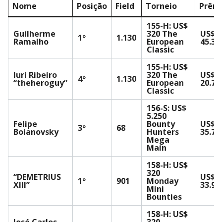
Nome
Posição
Field
Torneio
Prêm
155-H: US$
Guilherme
320 The
US$
1º
1.130
Ramalho
European
45.35
Classic
155-H: US$
Iuri Ribeiro
320 The
US$
4º
1.130
“theheroguy”
European
20.79
Classic
156-S: US$
5.250
Felipe
Bounty
US$
3º
68
Boianovsky
Hunters
35.73
Mega
Main
158-H: US$
320
“DEMETRIUS
US$
1º
901
Monday
XIII”
33.98
Mini
Bounties
158-H: US$
José Carlos
320