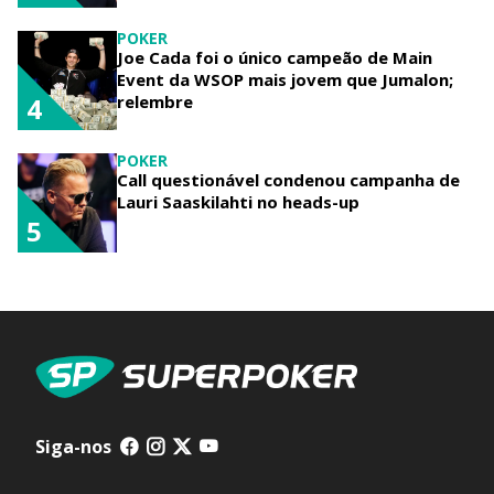
POKER
Joe Cada foi o único campeão de Main
Event da WSOP mais jovem que Jumalon;
relembre
4
POKER
Call questionável condenou campanha de
Lauri Saaskilahti no heads-up
5
Siga-nos