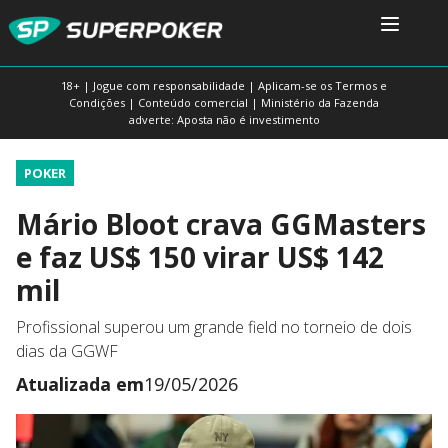
18+ | Jogue com responsabilidade | Aplicam-se os Termos e
Condições | Conteúdo comercial | Ministério da Fazenda
adverte: Aposta não é investimento
POKER
Mário Bloot crava GGMasters
e faz US$ 150 virar US$ 142
mil
Profissional superou um grande field no torneio de dois
dias da GGWF
Atualizada em
19/05/2026