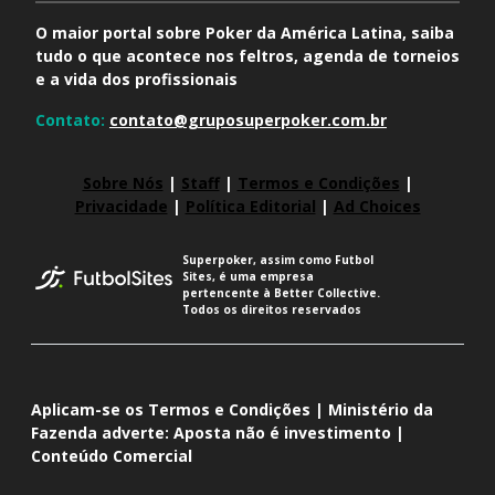
O maior portal sobre Poker da América Latina, saiba
tudo o que acontece nos feltros, agenda de torneios
e a vida dos profissionais
Contato:
contato@gruposuperpoker.com.br
Sobre Nós
|
Staff
|
Termos e Condições
|
Privacidade
|
Política Editorial
|
Ad Choices
Superpoker, assim como Futbol
Sites, é uma empresa
pertencente à Better Collective.
Todos os direitos reservados
Aplicam-se os Termos e Condições | Ministério da
Fazenda adverte: Aposta não é investimento |
Conteúdo Comercial