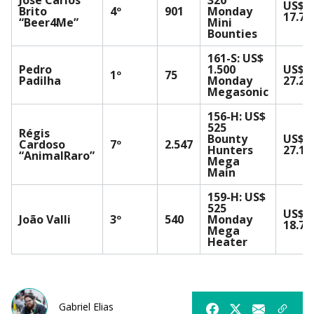
US$
Brito
4º
901
Monday
17.71
“Beer4Me”
Mini
Bounties
161-S: US$
Pedro
1.500
US$
1º
75
Padilha
Monday
27.23
Megasonic
156-H: US$
525
Régis
Bounty
US$
Cardoso
7º
2.547
Hunters
27.19
“AnimalRaro”
Mega
Main
159-H: US$
525
US$
João Valli
3º
540
Monday
18.74
Mega
Heater
Gabriel Elias