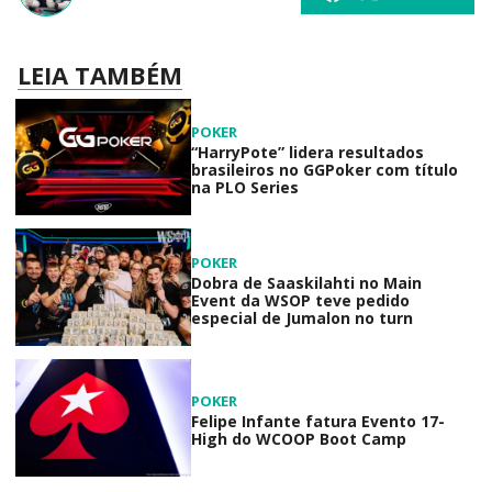
LEIA TAMBÉM
POKER
“HarryPote” lidera resultados
brasileiros no GGPoker com título
na PLO Series
POKER
Dobra de Saaskilahti no Main
Event da WSOP teve pedido
especial de Jumalon no turn
POKER
Felipe Infante fatura Evento 17-
High do WCOOP Boot Camp