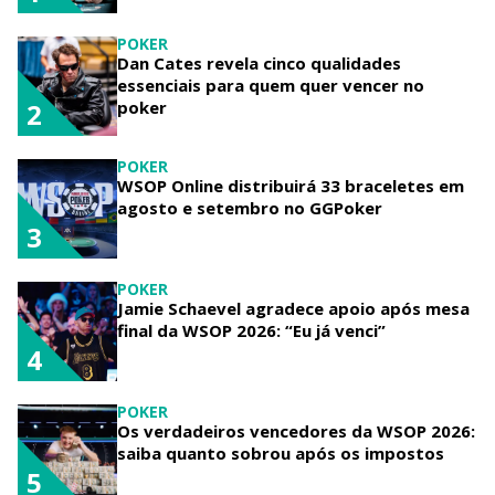
POKER
Dan Cates revela cinco qualidades
essenciais para quem quer vencer no
poker
2
POKER
WSOP Online distribuirá 33 braceletes em
agosto e setembro no GGPoker
3
POKER
Jamie Schaevel agradece apoio após mesa
final da WSOP 2026: “Eu já venci”
4
POKER
Os verdadeiros vencedores da WSOP 2026:
saiba quanto sobrou após os impostos
5