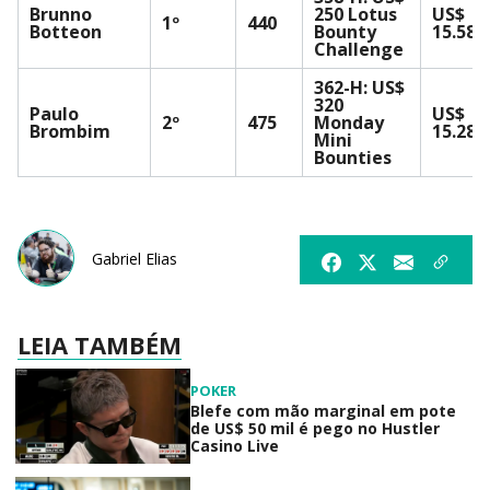
Brunno
250 Lotus
US$
1º
440
Botteon
Bounty
15.580
Challenge
362-H: US$
320
Paulo
US$
2º
475
Monday
Brombim
15.283
Mini
Bounties
Gabriel Elias
LEIA TAMBÉM
POKER
Blefe com mão marginal em pote
de US$ 50 mil é pego no Hustler
Casino Live