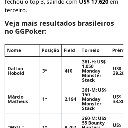
fechou o top 3, saindo com
US$ 17.620
em
terceiro.
Veja mais resultados brasileiros
no GGPoker:
Nome
Posição
Field
Torneio
Prêmi
361-H: US$
1.050
Dalton
US$
3º
410
Monday
Hobold
39.209
Monster
Stack
361-M: US$
150
Márcio
US$
1º
2.194
Monday
Matheus
33.807
Monster
Stack
360-M: US$
55 Bounty
US$
“W3LL”
1º
9.702
Hunters