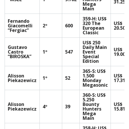
31.257
Mega
Main
359-H: US$
Fernando
320 The
US$
Giacomelli
2º
600
European
20.504
“Fergiac”
Classic
US$ 250
Gustavo
Daily Main
US$
Castro
1º
547
Event
19.001
“BIROSKA”
Special
Edition
365-S: US$
Alisson
1.500
US$
1º
52
Piekazewicz
Monday
17.314
Megasonic
360-S: US$
5.250
Alisson
Bounty
US$
4º
39
Piekazewicz
Hunters
15.810
Mega
Main
358-H: US$