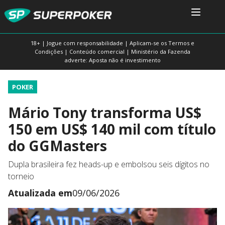
18+ | Jogue com responsabilidade | Aplicam-se os Termos e
Condições | Conteúdo comercial | Ministério da Fazenda
adverte: Aposta não é investimento
POKER
Mário Tony transforma US$
150 em US$ 140 mil com título
do GGMasters
Dupla brasileira fez heads-up e embolsou seis dígitos no
torneio
Atualizada em
09/06/2026