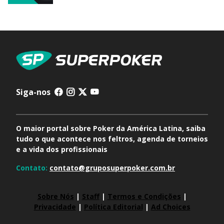
Siga-nos
O maior portal sobre Poker da América Latina, saiba
tudo o que acontece nos feltros, agenda de torneios
e a vida dos profissionais
Contato:
contato@gruposuperpoker.com.br
Sobre Nós
|
Staff
|
Termos e Condições
|
Privacidade
|
Política Editorial
|
Ad Choices