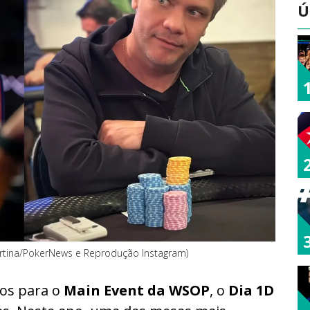
Ú
Cortina/PokerNews e Reprodução Instagram)
ios para o
Main Event da WSOP
, o
Dia 1D