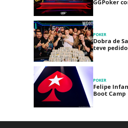
GGPoker com
POKER
Dobra de Sa
teve pedido
POKER
Felipe Infa
Boot Camp