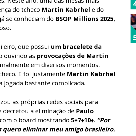
s. Neste ano, uma das mesas mais
nça do tcheco
Martin Kabrhel
e do
s já se conheciam do
BSOP Millions 2025
,
oso.
ileiro, que possui
um bracelete da
ro ouvindo as
provocações de Martin
ormalmente em diversos momentos,
checo. E foi justamente
Martin Kabrhel
a jogada bastante complicada.
izou as próprias redes sociais para
 decretou a eliminação de
Paulo
p, com o board mostrando
5♠7♦10♦
.
“Por
s quero eliminar meu amigo brasileiro.