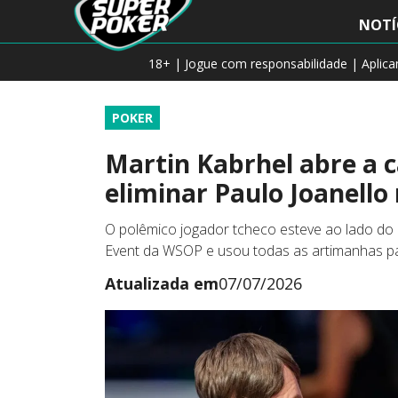
NOTÍ
18+ | Jogue com responsabilidade | Aplic
POKER
Martin Kabrhel abre a 
eliminar Paulo Joanell
O polêmico jogador tcheco esteve ao lado do 
Event da WSOP e usou todas as artimanhas pa
Atualizada em
07/07/2026