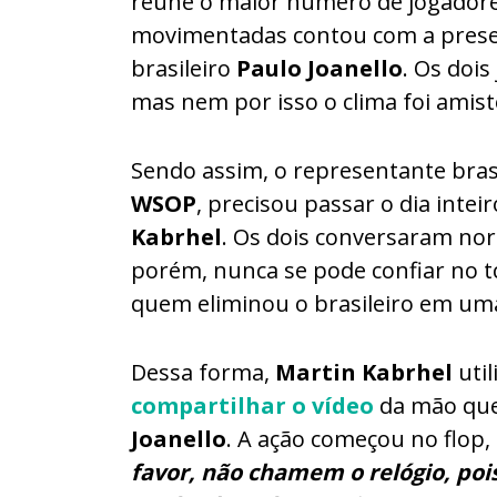
reúne o maior número de jogadore
movimentadas contou com a prese
brasileiro
Paulo Joanello
. Os doi
mas nem por isso o clima foi amist
Sendo assim, o representante bras
WSOP
, precisou passar o dia intei
Kabrhel
. Os dois conversaram n
porém, nunca se pode confiar no t
quem eliminou o brasileiro em um
Dessa forma,
Martin Kabrhel
util
compartilhar o vídeo
da mão que
Joanello
. A ação começou no flo
favor, não chamem o relógio, poi