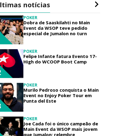
ltimas notícias
POKER
Dobra de Saaskilahti no Main
Event da WSOP teve pedido
especial de Jumalon no turn
1
POKER
Felipe Infante fatura Evento 17-
High do WCOOP Boot Camp
2
POKER
Murilo Pedroso conquista o Main
Event no Enjoy Poker Tour em
Punta del Este
3
POKER
Joe Cada foi o único campeão de
Main Event da WSOP mais jovem
que Jumalon; relembre