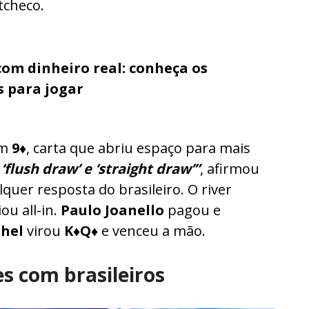
 tcheco.
com dinheiro real: conheça os
s para jogar
um
9♦
, carta que abriu espaço para mais
‘flush draw’ e ‘straight draw’”
, afirmou
quer resposta do brasileiro. O river
ou all-in.
Paulo Joanello
pagou e
hel
virou
K♦Q♦
e venceu a mão.
s com brasileiros