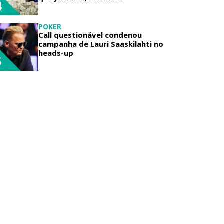
4
POKER
Call questionável condenou
campanha de Lauri Saaskilahti no
heads-up
5