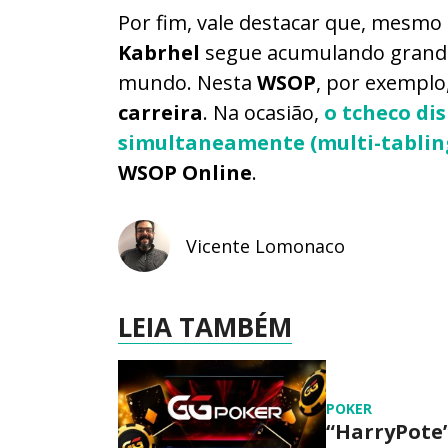
Por fim, vale destacar que, mesmo
Kabrhel
segue acumulando grandes
mundo. Nesta
WSOP
, por exemplo
carreira
. Na ocasião,
o tcheco di
simultaneamente (
multi-tablin
WSOP Online
.
Vicente Lomonaco
LEIA TAMBÉM
POKER
“HarryPote”