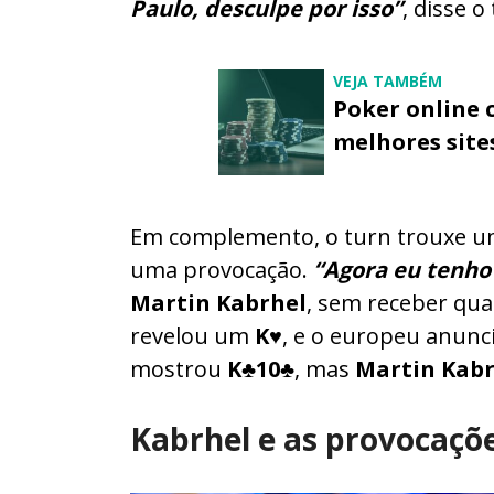
Paulo, desculpe por isso”
, disse o
VEJA TAMBÉM
Poker online 
melhores site
Em complemento, o turn trouxe 
uma provocação.
“Agora eu tenho 
Martin Kabrhel
, sem receber qual
revelou um
K
♥, e o europeu anunci
mostrou
K
♣
10♣
, mas
Martin Kabr
Kabrhel e as provocaçõe