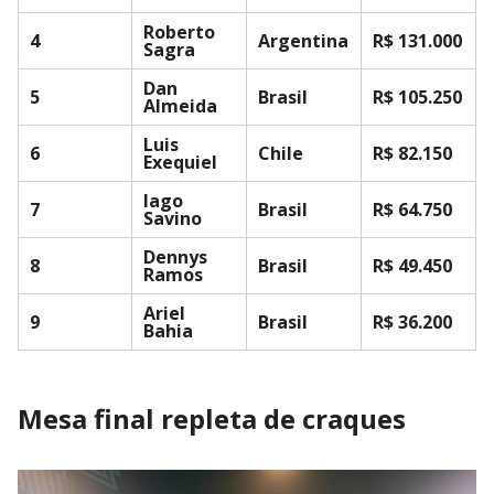
Roberto
4
Argentina
R$ 131.000
Sagra
Dan
5
Brasil
R$ 105.250
Almeida
Luis
6
Chile
R$ 82.150
Exequiel
Iago
7
Brasil
R$ 64.750
Savino
Dennys
8
Brasil
R$ 49.450
Ramos
Ariel
9
Brasil
R$ 36.200
Bahia
Mesa final repleta de craques