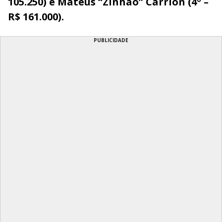
105.250) e Mateus “Zinhão” Carrion (4º –
R$ 161.000).
PUBLICIDADE