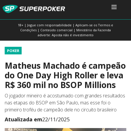
18+ | Jogue com responsabilidade | Aplicam-se os Termos e
Condições | Conteúdo comercial | Ministério da Fazenda
adverte: Aposta não é investimento
POKER
Matheus Machado é campeão
do One Day High Roller e leva
R$ 360 mil no BSOP Millions
O jogador mineiro é acostumado com grandes resultados
nas etapas do BSOP em São Paulo, mas esse foi o
primeiro troféu de campeão dele no circuito brasileiro
Atualizada em
22/11/2025