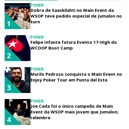
POKER
Dobra de Saaskilahti no Main Event da
WSOP teve pedido especial de Jumalon no
turn
1
POKER
Felipe Infante fatura Evento 17-High do
WCOOP Boot Camp
2
POKER
Murilo Pedroso conquista o Main Event no
Enjoy Poker Tour em Punta del Este
3
POKER
Joe Cada foi o único campeão de Main
Event da WSOP mais jovem que Jumalon;
relembre
4