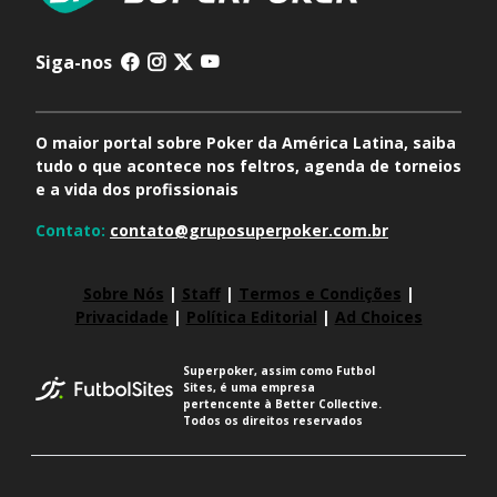
Siga-nos
O maior portal sobre Poker da América Latina, saiba
tudo o que acontece nos feltros, agenda de torneios
e a vida dos profissionais
Contato:
contato@gruposuperpoker.com.br
Sobre Nós
|
Staff
|
Termos e Condições
|
Privacidade
|
Política Editorial
|
Ad Choices
Superpoker, assim como Futbol
Sites, é uma empresa
pertencente à Better Collective.
Todos os direitos reservados