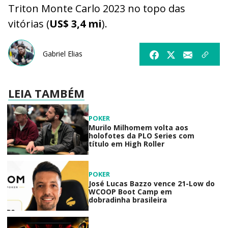
Triton Monte Carlo 2023 no topo das
vitórias (
US$ 3,4 mi
).
Gabriel Elias
LEIA TAMBÉM
POKER
Murilo Milhomem volta aos
holofotes da PLO Series com
título em High Roller
POKER
José Lucas Bazzo vence 21-Low do
WCOOP Boot Camp em
dobradinha brasileira