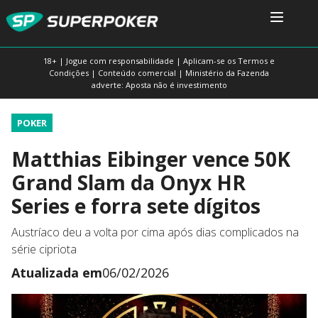
18+ | Jogue com responsabilidade | Aplicam-se os Termos e
Condições | Conteúdo comercial | Ministério da Fazenda
adverte: Aposta não é investimento
POKER
Matthias Eibinger vence 50K
Grand Slam da Onyx HR
Series e forra sete dígitos
Austríaco deu a volta por cima após dias complicados na
série cipriota
Atualizada em
06/02/2026