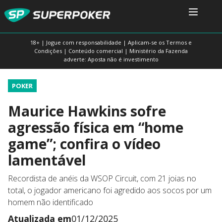
18+ | Jogue com responsabilidade | Aplicam-se os Termos e
Condições | Conteúdo comercial | Ministério da Fazenda
adverte: Aposta não é investimento
POKER
Maurice Hawkins sofre
agressão física em “home
game”; confira o vídeo
lamentável
Recordista de anéis da WSOP Circuit, com 21 joias no
total, o jogador americano foi agredido aos socos por um
homem não identificado
Atualizada em
01/12/2025