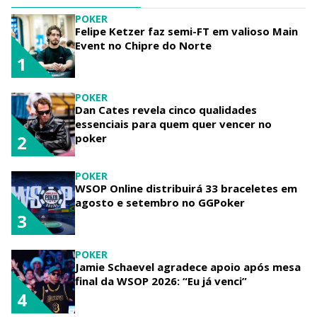
POKER
Felipe Ketzer faz semi-FT em valioso Main
Event no Chipre do Norte
1
POKER
Dan Cates revela cinco qualidades
essenciais para quem quer vencer no
poker
2
POKER
WSOP Online distribuirá 33 braceletes em
agosto e setembro no GGPoker
3
POKER
Jamie Schaevel agradece apoio após mesa
final da WSOP 2026: “Eu já venci”
4