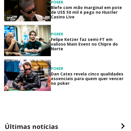
POKER
Blefe com mão marginal em pote
de US$ 50 mil é pego no Hustler
Casino Live
POKER
Felipe Ketzer faz semi-FT em
valioso Main Event no Chipre do
Norte
POKER
Dan Cates revela cinco qualidades
essenciais para quem quer vencer
no poker
Últimas notícias