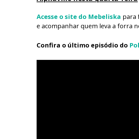
Acesse o site do Mebeliska
para 
e acompanhar quem leva a forra no
Confira o último episódio do
Po