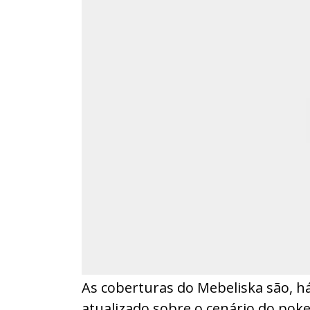
As coberturas do Mebeliska são, há
atualizado sobre o cenário do poke