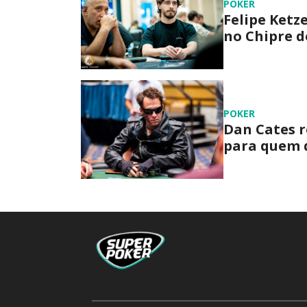
POKER
Felipe Ketz
no Chipre d
POKER
Dan Cates r
para quem 