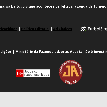
na, saiba tudo o que acontece nos feltros, agenda de torneios
r
rivacidade
|
Política Editorial
|
Ad Choices
dições | Ministério da Fazenda adverte: Aposta não é invest