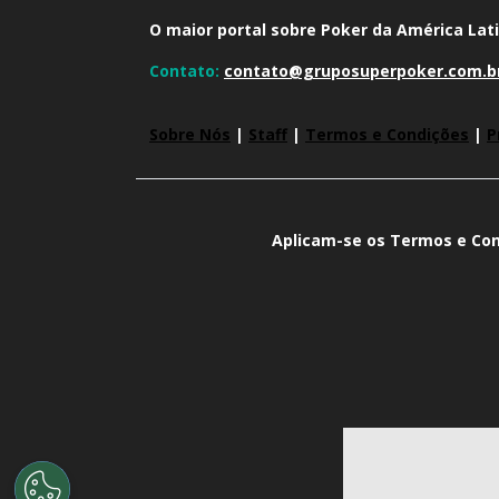
O maior portal sobre Poker da América Lati
Contato:
contato@gruposuperpoker.com.b
Sobre Nós
|
Staff
|
Termos e Condições
|
P
Aplicam-se os Termos e Con