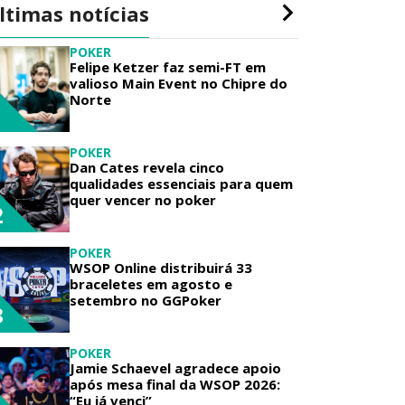
ltimas notícias
POKER
Felipe Ketzer faz semi-FT em
valioso Main Event no Chipre do
Norte
1
POKER
Dan Cates revela cinco
qualidades essenciais para quem
quer vencer no poker
2
POKER
WSOP Online distribuirá 33
braceletes em agosto e
setembro no GGPoker
3
POKER
Jamie Schaevel agradece apoio
após mesa final da WSOP 2026:
“Eu já venci”