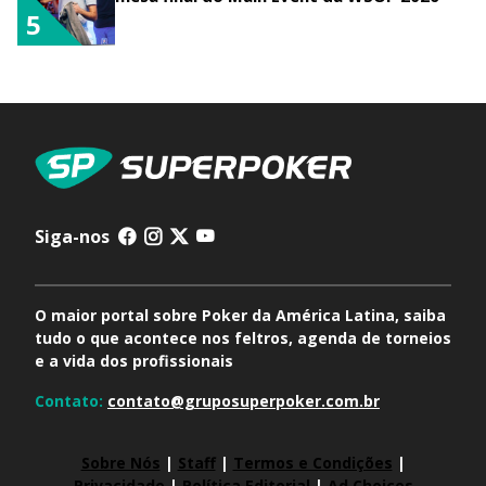
5
Siga-nos
O maior portal sobre Poker da América Latina, saiba
tudo o que acontece nos feltros, agenda de torneios
e a vida dos profissionais
Contato:
contato@gruposuperpoker.com.br
Sobre Nós
|
Staff
|
Termos e Condições
|
Privacidade
|
Política Editorial
|
Ad Choices