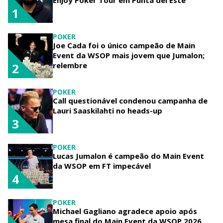
Enjoy Poker Tour em Punta del Este
1
POKER
Joe Cada foi o único campeão de Main
Event da WSOP mais jovem que Jumalon;
relembre
2
POKER
Call questionável condenou campanha de
Lauri Saaskilahti no heads-up
3
POKER
Lucas Jumalon é campeão do Main Event
da WSOP em FT impecável
4
POKER
Michael Gagliano agradece apoio após
mesa final do Main Event da WSOP 2026