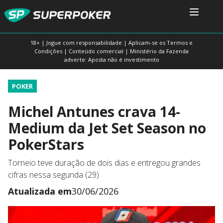
18+ | Jogue com responsabilidade | Aplicam-se os Termos e
Condições | Conteúdo comercial | Ministério da Fazenda
adverte: Aposta não é investimento
POKER
Michel Antunes crava 14-
Medium da Jet Set Season no
PokerStars
Torneio teve duração de dois dias e entregou grandes
cifras nessa segunda (29)
Atualizada em
30/06/2026