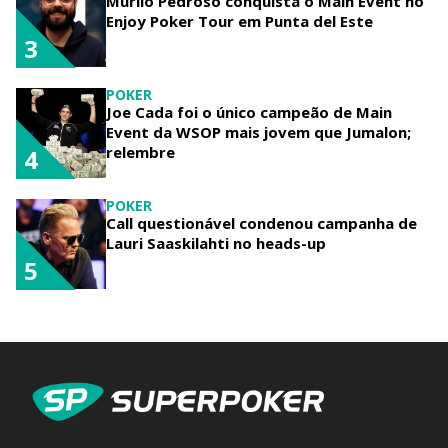
Murilo Pedroso conquista o Main Event no
Enjoy Poker Tour em Punta del Este
3
POKER
Joe Cada foi o único campeão de Main
Event da WSOP mais jovem que Jumalon;
relembre
4
POKER
Call questionável condenou campanha de
Lauri Saaskilahti no heads-up
5