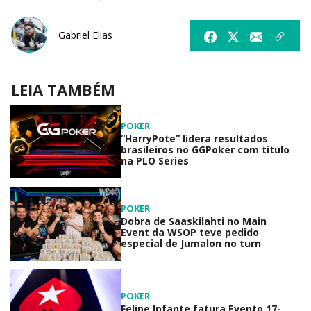
Gabriel Elias
LEIA TAMBÉM
POKER
“HarryPote” lidera resultados
brasileiros no GGPoker com título
na PLO Series
POKER
Dobra de Saaskilahti no Main
Event da WSOP teve pedido
especial de Jumalon no turn
POKER
Felipe Infante fatura Evento 17-