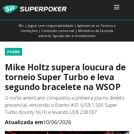
18+ | Jogue com responsabilidade | Aplicam-se os Termos e
Condições | Conteúdo comercial | Ministério da Fazenda
adverte: Aposta não é investimento
POKER
Mike Holtz supera loucura de
torneio Super Turbo e leva
segundo bracelete na WSOP
O norte-americano conquistou a primeira joia no âmbito
presencial, vencendo o Evento #31 (US$ 1.500 Super
Turbo Bounty NLH) e levando US$ 238.097
Atualizada em
10/06/2026