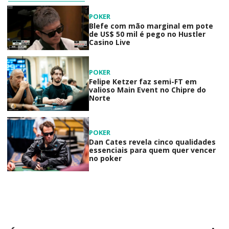
POKER
Blefe com mão marginal em pote
de US$ 50 mil é pego no Hustler
Casino Live
POKER
Felipe Ketzer faz semi-FT em
valioso Main Event no Chipre do
Norte
POKER
Dan Cates revela cinco qualidades
essenciais para quem quer vencer
no poker