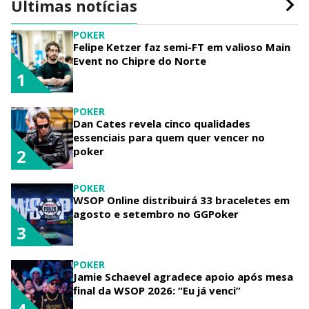
Últimas notícias
POKER
Felipe Ketzer faz semi-FT em valioso Main
Event no Chipre do Norte
1
POKER
Dan Cates revela cinco qualidades
essenciais para quem quer vencer no
poker
2
POKER
WSOP Online distribuirá 33 braceletes em
agosto e setembro no GGPoker
3
POKER
Jamie Schaevel agradece apoio após mesa
final da WSOP 2026: “Eu já venci”