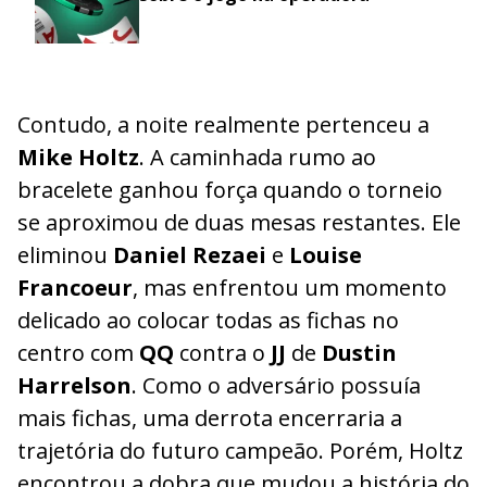
Contudo, a noite realmente pertenceu a
Mike Holtz
. A caminhada rumo ao
bracelete ganhou força quando o torneio
se aproximou de duas mesas restantes. Ele
eliminou
Daniel Rezaei
e
Louise
Francoeur
, mas enfrentou um momento
delicado ao colocar todas as fichas no
centro com
QQ
contra o
JJ
de
Dustin
Harrelson
. Como o adversário possuía
mais fichas, uma derrota encerraria a
trajetória do futuro campeão. Porém, Holtz
encontrou a dobra que mudou a história do