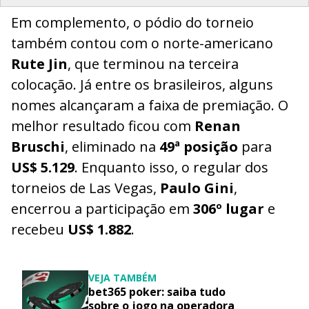
Em complemento, o pódio do torneio
também contou com o norte-americano
Rute Jin
, que terminou na terceira
colocação. Já entre os brasileiros, alguns
nomes alcançaram a faixa de premiação. O
melhor resultado ficou com
Renan
Bruschi
, eliminado na
49ª posição
para
US$ 5.129
. Enquanto isso, o regular dos
torneios de Las Vegas,
Paulo Gini
,
encerrou a participação em
306º lugar
e
recebeu
US$ 1.882
.
VEJA TAMBÉM
bet365 poker: saiba tudo
sobre o jogo na operadora