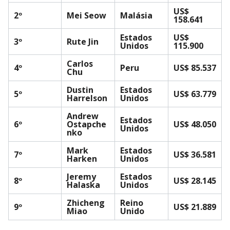
US$
2º
Mei Seow
Malásia
158.641
Estados
US$
3º
Rute Jin
Unidos
115.900
Carlos
4º
Peru
US$ 85.537
Chu
Dustin
Estados
5º
US$ 63.779
Harrelson
Unidos
Andrew
Estados
6º
Ostapche
US$ 48.050
Unidos
nko
Mark
Estados
7º
US$ 36.581
Harken
Unidos
Jeremy
Estados
8º
US$ 28.145
Halaska
Unidos
Zhicheng
Reino
9º
US$ 21.889
Miao
Unido