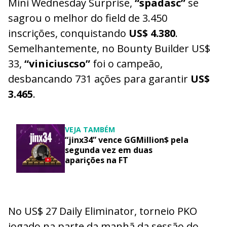
Mini Wednesday Surprise,
“spadasc”
se
sagrou o melhor do field de 3.450
inscrições, conquistando
US$ 4.380
.
Semelhantemente, no Bounty Builder US$
33,
“viniciuscso”
foi o campeão,
desbancando 731 ações para garantir
US$
3.465
.
VEJA TAMBÉM
“jinx34” vence GGMillion$ pela
segunda vez em duas
aparições na FT
No US$ 27 Daily Eliminator, torneio PKO
jogado na parte da manhã da sessão do