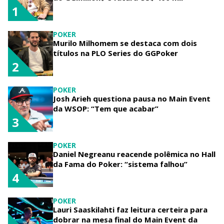
1
POKER
Murilo Milhomem se destaca com dois
títulos na PLO Series do GGPoker
2
POKER
Josh Arieh questiona pausa no Main Event
da WSOP: “Tem que acabar”
3
POKER
Daniel Negreanu reacende polêmica no Hall
da Fama do Poker: “sistema falhou”
4
POKER
Lauri Saaskilahti faz leitura certeira para
dobrar na mesa final do Main Event da