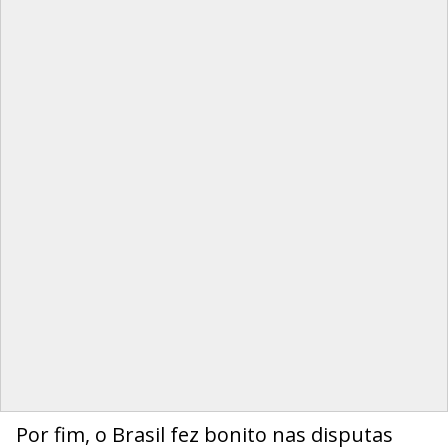
Por fim, o Brasil fez bonito nas disputas