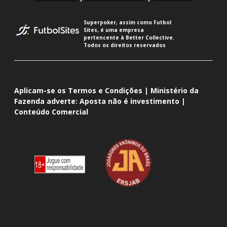
Superpoker, assim como Futbol
Sites, é uma empresa
pertencente à Better Collective.
Todos os direitos reservados
Aplicam-se os Termos e Condições | Ministério da
Fazenda adverte: Aposta não é investimento |
Conteúdo Comercial