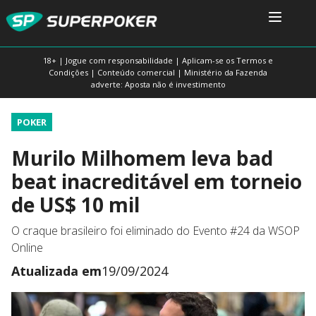
18+ | Jogue com responsabilidade | Aplicam-se os Termos e
Condições | Conteúdo comercial | Ministério da Fazenda
adverte: Aposta não é investimento
POKER
Murilo Milhomem leva bad
beat inacreditável em torneio
de US$ 10 mil
O craque brasileiro foi eliminado do Evento #24 da WSOP
Online
Atualizada em
19/09/2024