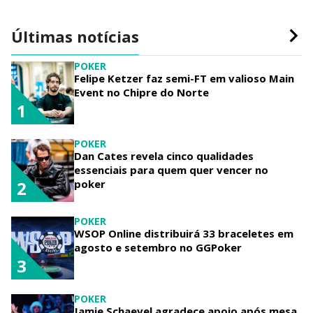
Últimas notícias
POKER
Felipe Ketzer faz semi-FT em valioso Main
Event no Chipre do Norte
1
POKER
Dan Cates revela cinco qualidades
essenciais para quem quer vencer no
poker
2
POKER
WSOP Online distribuirá 33 braceletes em
agosto e setembro no GGPoker
3
POKER
Jamie Schaevel agradece apoio após mesa