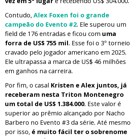
vez em 5º lugar
e recebendo US$ 304.000.
Contudo,
Alex Foxen foi o grande
campeão do Evento #2
. Ele superou um
field de 176 entradas e ficou com
uma
forra de US$ 755 mil
. Esse foi o 3º torneio
cravado pelo jogador americano em 2025.
Ele ultrapassa a marca de US$ 46 milhões
em ganhos na carreira.
Por fim, o casal
Kristen e Alex juntos, já
receberam nesta Triton Montenegro
um total de US$ 1.384.000
. Este valor é
superior ao prêmio alcançado por Nacho
Barbero no Evento #3 da série. Até mesmo
por isso,
é muito fácil ter o sobrenome