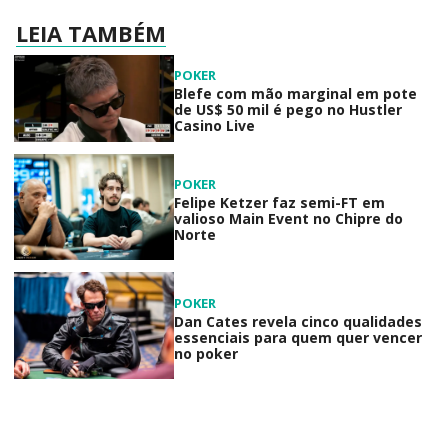
LEIA TAMBÉM
POKER
Blefe com mão marginal em pote
de US$ 50 mil é pego no Hustler
Casino Live
POKER
Felipe Ketzer faz semi-FT em
valioso Main Event no Chipre do
Norte
POKER
Dan Cates revela cinco qualidades
essenciais para quem quer vencer
no poker