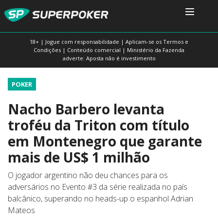
18+ | Jogue com responsabilidade | Aplicam-se os Termos e
Condições | Conteúdo comercial | Ministério da Fazenda
adverte: Aposta não é investimento
POKER
Nacho Barbero levanta
troféu da Triton com título
em Montenegro que garante
mais de US$ 1 milhão
O jogador argentino não deu chances para os
adversários no Evento #3 da série realizada no país
balcânico, superando no heads-up o espanhol Adrian
Mateos