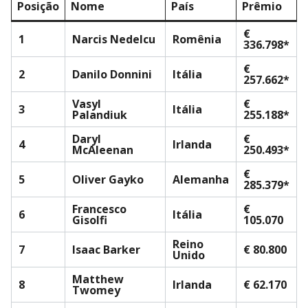
Posição
Nome
País
Prêmio
€
1
Narcis Nedelcu
Romênia
336.798*
€
2
Danilo Donnini
Itália
257.662*
Vasyl
€
3
Itália
Palandiuk
255.188*
Daryl
€
4
Irlanda
McAleenan
250.493*
€
5
Oliver Gayko
Alemanha
285.379*
Francesco
€
6
Itália
Gisolfi
105.070
Reino
7
Isaac Barker
€ 80.800
Unido
Matthew
8
Irlanda
€ 62.170
Twomey