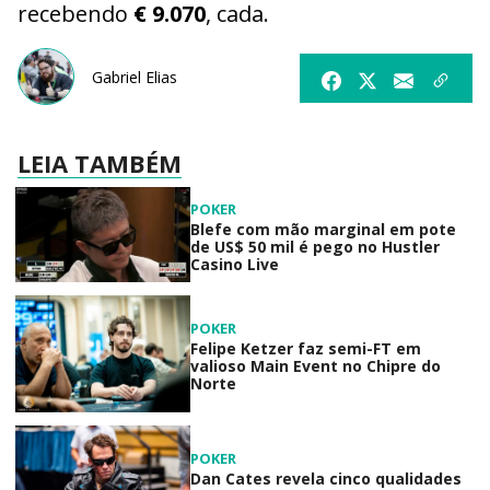
recebendo
€ 9.070
, cada.
Gabriel Elias
LEIA TAMBÉM
POKER
Blefe com mão marginal em pote
de US$ 50 mil é pego no Hustler
Casino Live
POKER
Felipe Ketzer faz semi-FT em
valioso Main Event no Chipre do
Norte
POKER
Dan Cates revela cinco qualidades