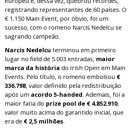
europeu e, dessa vez, quebrou recordes,
registrando representantes de 60 países. O
€ 1.150 Main Event, por óbvio, foi um
sucesso, com o romeno Narcis Nedelcu se
sagrando campeão.
Narcis Nedelcu
terminou em primeiro
lugar no field de 5.003 entradas,
maior
marca da história
do Irish Open em Main
Events. Pelo título, o romeno embolsou
€
336.798
, valor definido pela redistribuição
após um
acordo 5-handed
. Ademais, foi a
maior fatia do
prize pool de € 4.852.910
,
valor muito acima do garantido inicial, que
era de
€ 2,5 milhões
.