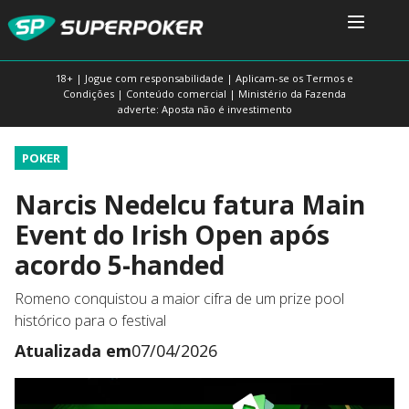
18+ | Jogue com responsabilidade | Aplicam-se os Termos e
Condições | Conteúdo comercial | Ministério da Fazenda
adverte: Aposta não é investimento
POKER
Narcis Nedelcu fatura Main
Event do Irish Open após
acordo 5-handed
Romeno conquistou a maior cifra de um prize pool
histórico para o festival
Atualizada em
07/04/2026