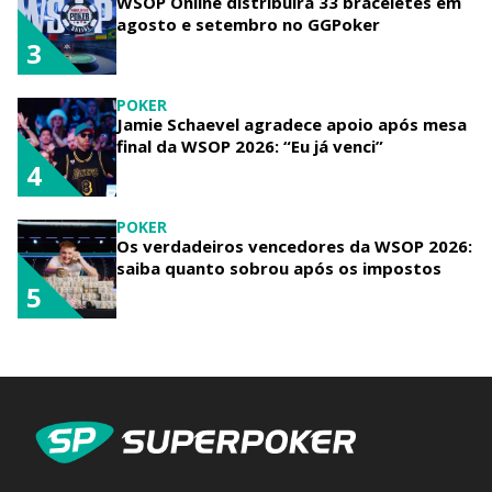
WSOP Online distribuirá 33 braceletes em
agosto e setembro no GGPoker
3
POKER
Jamie Schaevel agradece apoio após mesa
final da WSOP 2026: “Eu já venci”
4
POKER
Os verdadeiros vencedores da WSOP 2026:
saiba quanto sobrou após os impostos
5