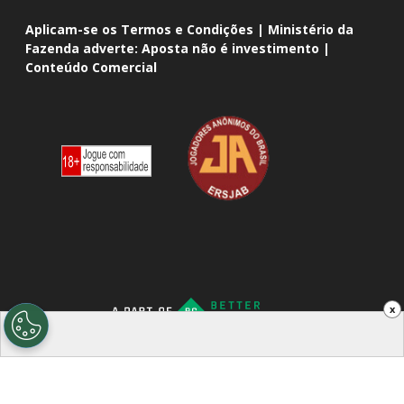
Aplicam-se os Termos e Condições | Ministério da
Fazenda adverte: Aposta não é investimento |
Conteúdo Comercial
x