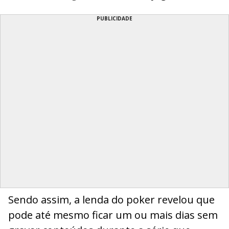
PUBLICIDADE
Sendo assim, a lenda do poker revelou que
pode até mesmo ficar um ou mais dias sem