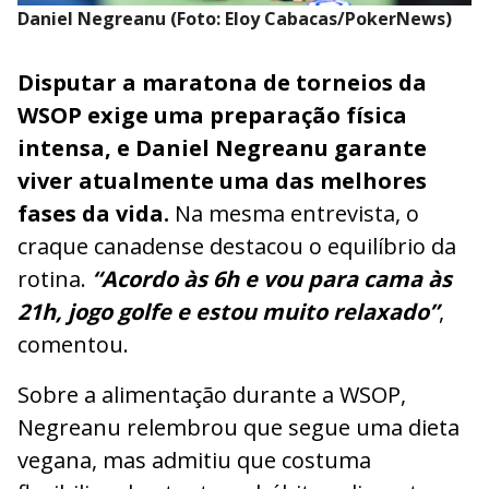
Daniel Negreanu (Foto: Eloy Cabacas/PokerNews)
Disputar a maratona de torneios da
WSOP exige uma preparação física
intensa, e Daniel Negreanu garante
viver atualmente uma das melhores
fases da vida.
Na mesma entrevista, o
craque canadense destacou o equilíbrio da
rotina.
“Acordo às 6h e vou para cama às
21h, jogo golfe e estou muito relaxado”
,
comentou.
Sobre a alimentação durante a WSOP,
Negreanu relembrou que segue uma dieta
vegana, mas admitiu que costuma