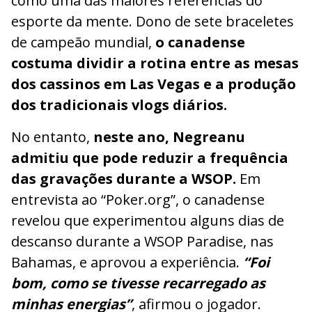
como uma das maiores referências do
esporte da mente. Dono de sete braceletes
de campeão mundial,
o canadense
costuma dividir a rotina entre as mesas
dos cassinos em Las Vegas e a produção
dos tradicionais vlogs diários.
No entanto,
neste ano, Negreanu
admitiu que pode reduzir a frequência
das gravações durante a WSOP.
Em
entrevista ao “Poker.org”, o canadense
revelou que experimentou alguns dias de
descanso durante a WSOP Paradise, nas
Bahamas, e aprovou a experiência.
“Foi
bom, como se tivesse recarregado as
minhas energias”
, afirmou o jogador.