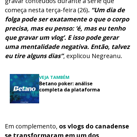
gravar conteúdos durante a série que
começa nesta terça-feira (26)
.
“Um dia de
folga pode ser exatamente o que o corpo
precisa, mas eu penso: ‘é, mas eu tenho
que gravar um vlog’. E isso pode gerar
uma mentalidade negativa. Então, talvez
eu tire alguns dias”
, explicou Negreanu.
VEJA TAMBÉM
Betano poker: análise
completa da plataforma
Em complemento,
os vlogs do canadense
se transformaram em um dos