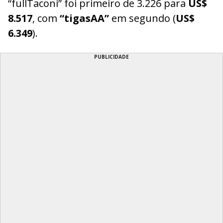
“fullTaconi” foi primeiro de 3.226 para
US$
8.517
, com
“tigasAA”
em segundo (
US$
6.349
).
PUBLICIDADE