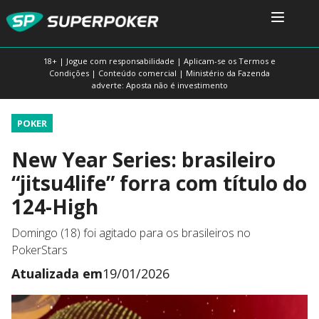
18+ | Jogue com responsabilidade | Aplicam-se os Termos e
Condições | Conteúdo comercial | Ministério da Fazenda
adverte: Aposta não é investimento
POKER
New Year Series: brasileiro
“jitsu4life” forra com título do
124-High
Domingo (18) foi agitado para os brasileiros no
PokerStars
Atualizada em
19/01/2026