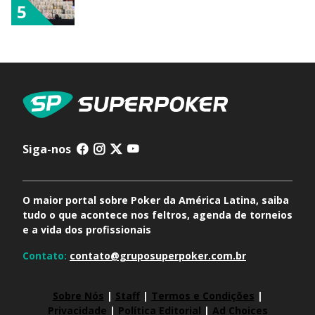
5
Siga-nos
O maior portal sobre Poker da América Latina, saiba
tudo o que acontece nos feltros, agenda de torneios
e a vida dos profissionais
Contato:
contato@gruposuperpoker.com.br
Sobre Nós
|
Staff
|
Termos e Condições
|
Privacidade
|
Política Editorial
|
Ad Choices