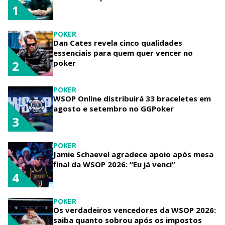
1
POKER
Dan Cates revela cinco qualidades
essenciais para quem quer vencer no
poker
2
POKER
WSOP Online distribuirá 33 braceletes em
agosto e setembro no GGPoker
3
POKER
Jamie Schaevel agradece apoio após mesa
final da WSOP 2026: “Eu já venci”
4
POKER
Os verdadeiros vencedores da WSOP 2026:
saiba quanto sobrou após os impostos