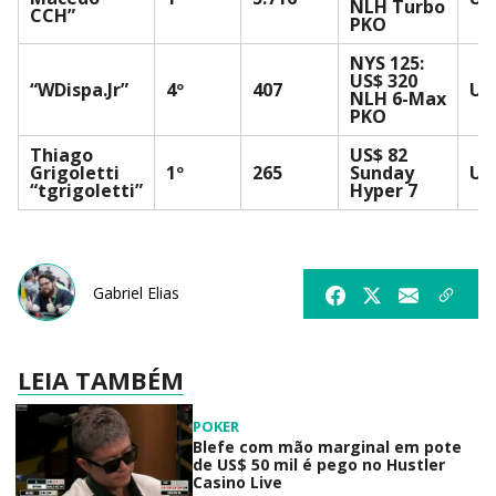
NLH Turbo
CCH”
PKO
NYS 125:
US$ 320
“WDispa.Jr”
4º
407
US
NLH 6-Max
PKO
Thiago
US$ 82
Grigoletti
1º
265
Sunday
US
“tgrigoletti”
Hyper 7
Gabriel Elias
LEIA TAMBÉM
POKER
Blefe com mão marginal em pote
de US$ 50 mil é pego no Hustler
Casino Live