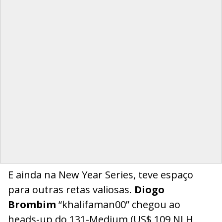
E ainda na New Year Series, teve espaço
para outras retas valiosas.
Diogo
Brombim
“khalifaman00” chegou ao
heads-up do 131-Medium (US$ 109 NLH