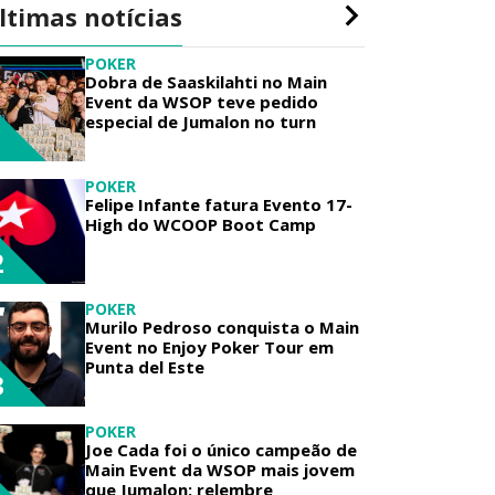
ltimas notícias
POKER
Dobra de Saaskilahti no Main
Event da WSOP teve pedido
especial de Jumalon no turn
1
POKER
Felipe Infante fatura Evento 17-
High do WCOOP Boot Camp
2
POKER
Murilo Pedroso conquista o Main
Event no Enjoy Poker Tour em
Punta del Este
3
POKER
Joe Cada foi o único campeão de
Main Event da WSOP mais jovem
que Jumalon; relembre