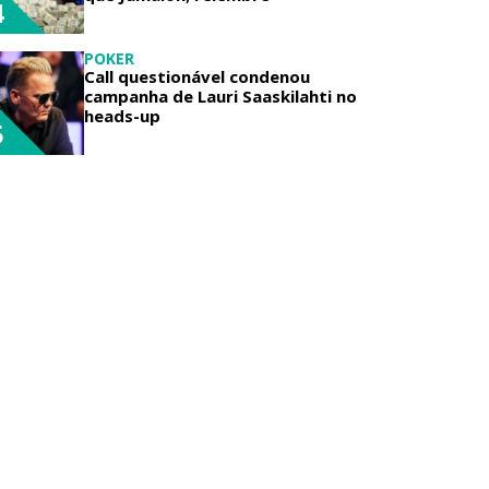
4
POKER
Call questionável condenou
campanha de Lauri Saaskilahti no
heads-up
5