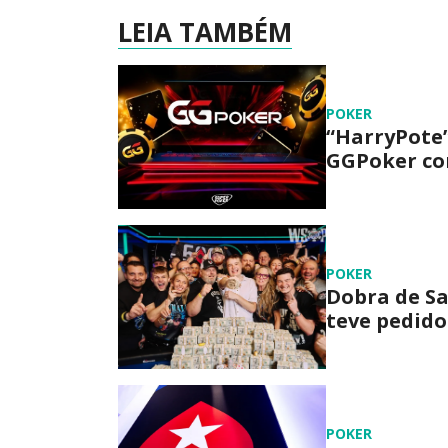
LEIA TAMBÉM
POKER
“HarryPote”
GGPoker com
POKER
Dobra de Sa
teve pedido
POKER