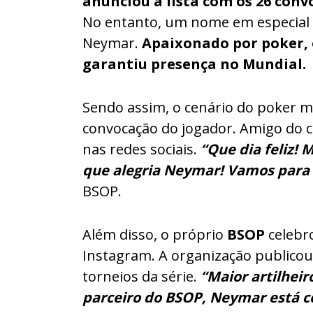
anunciou a lista com os 26 con
No entanto, um nome em especial d
Neymar.
Apaixonado por poker, o
garantiu presença no Mundial.
Sendo assim, o cenário do poker mu
convocação do jogador. Amigo do 
nas redes sociais.
“Que dia feliz! 
que alegria Neymar! Vamos para
BSOP.
Além disso, o próprio
BSOP
celebro
Instagram. A organização public
torneios da série.
“Maior artilheir
parceiro do BSOP, Neymar está 