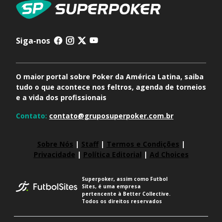
Siga-nos
O maior portal sobre Poker da América Latina, saiba
tudo o que acontece nos feltros, agenda de torneios
e a vida dos profissionais
Contato:
contato@gruposuperpoker.com.br
Sobre Nós
|
Staff
|
Termos e Condições
|
Privacidade
|
Política Editorial
|
Ad Choices
Superpoker, assim como Futbol
Sites, é uma empresa
pertencente à Better Collective.
Todos os direitos reservados