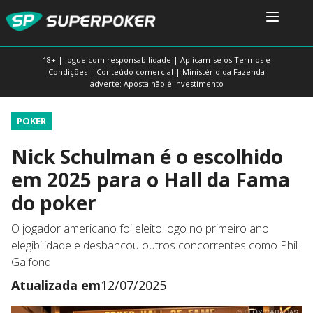
18+ | Jogue com responsabilidade | Aplicam-se os Termos e
Condições | Conteúdo comercial | Ministério da Fazenda
adverte: Aposta não é investimento
POKER
Nick Schulman é o escolhido
em 2025 para o Hall da Fama
do poker
O jogador americano foi eleito logo no primeiro ano
elegibilidade e desbancou outros concorrentes como Phil
Galfond
Atualizada em
12/07/2025