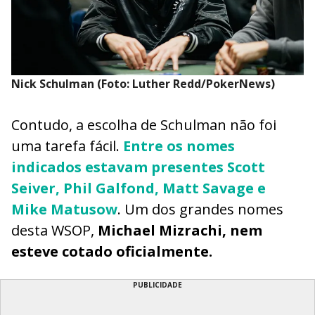
Nick Schulman (Foto: Luther Redd/PokerNews)
Contudo, a escolha de Schulman não foi
uma tarefa fácil.
Entre os nomes
indicados estavam presentes Scott
Seiver, Phil Galfond, Matt Savage e
Mike Matusow
. Um dos grandes nomes
desta WSOP,
Michael Mizrachi, nem
esteve cotado oficialmente.
PUBLICIDADE