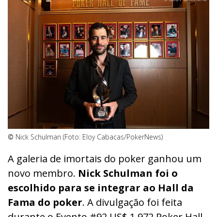
©
Nick Schulman (Foto: Eloy Cabacas/PokerNews)
A galeria de imortais do poker ganhou um
novo membro.
Nick Schulman foi o
escolhido para se integrar ao Hall da
Fama do poker
. A divulgação foi feita
durante o Evento #92 US$ 1.972 Poker Hall