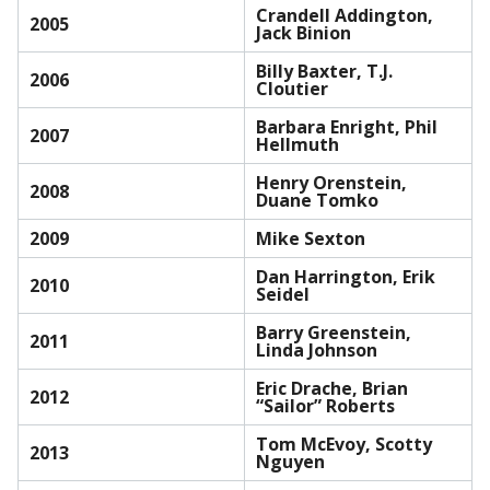
Crandell Addington,
2005
Jack Binion
Billy Baxter, T.J.
2006
Cloutier
Barbara Enright, Phil
2007
Hellmuth
Henry Orenstein,
2008
Duane Tomko
2009
Mike Sexton
Dan Harrington, Erik
2010
Seidel
Barry Greenstein,
2011
Linda Johnson
Eric Drache, Brian
2012
“Sailor” Roberts
Tom McEvoy, Scotty
2013
Nguyen