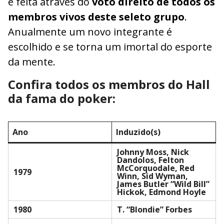
é feita através do
voto direito de todos os
membros vivos deste seleto grupo
.
Anualmente um novo integrante é
escolhido e se torna um imortal do esporte
da mente.
Confira todos os membros do Hall
da fama do poker:
Ano
Induzido(s)
Johnny Moss, Nick
Dandolos, Felton
McCorquodale, Red
1979
Winn, Sid Wyman,
James Butler “Wild Bill”
Hickok, Edmond Hoyle
1980
T. “Blondie” Forbes