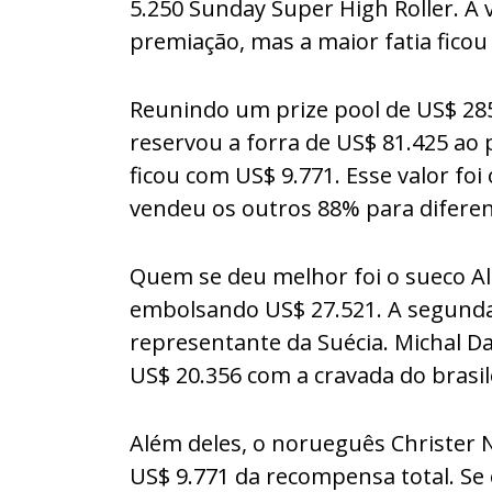
5.250 Sunday Super High Roller. A 
premiação, mas a maior fatia ficou
Reunindo um prize pool de US$ 285
reservou a forra de US$ 81.425 ao 
ficou com US$ 9.771. Esse valor foi
vendeu os outros 88% para diferen
Quem se deu melhor foi o sueco Al
embolsando US$ 27.521. A segund
representante da Suécia. Michal D
US$ 20.356 com a cravada do brasil
Além deles, o norueguês Christer 
US$ 9.771 da recompensa total. Se 