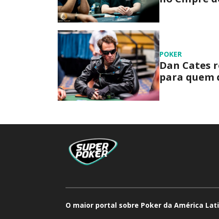
POKER
Dan Cates r
para quem 
O maior portal sobre Poker da América Lati