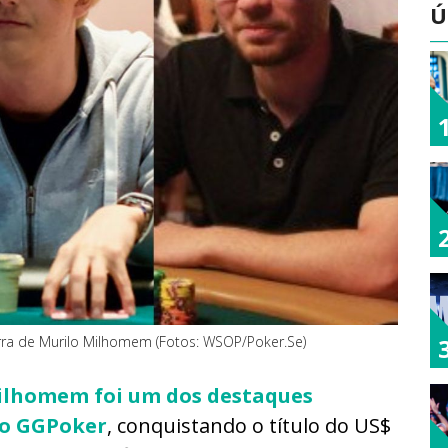
Ú
rra de Murilo Milhomem (Fotos: WSOP/Poker.Se)
ilhomem foi um dos destaques
 do GGPoker
, conquistando o título do US$