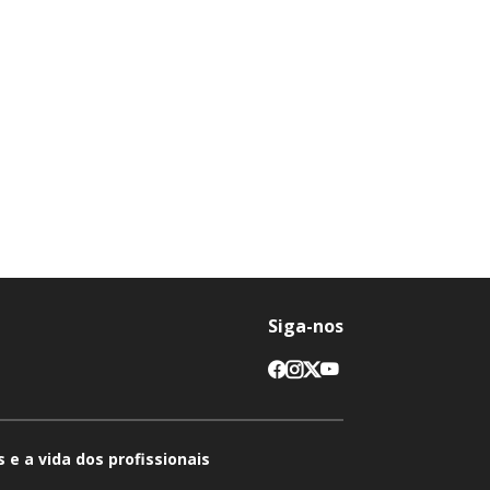
Siga-nos
 e a vida dos profissionais