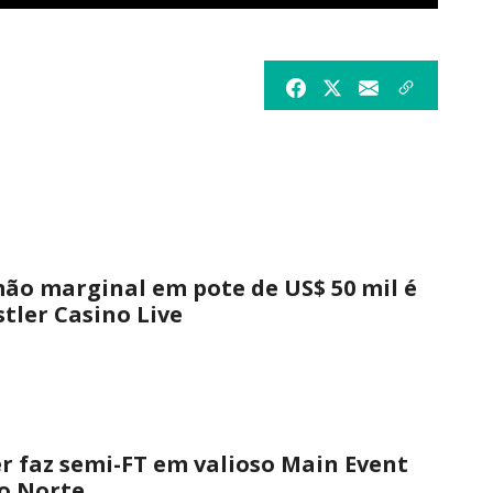
ão marginal em pote de US$ 50 mil é
tler Casino Live
er faz semi-FT em valioso Main Event
o Norte