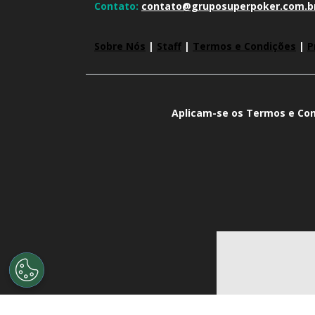
Contato:
contato@gruposuperpoker.com.b
Sobre Nós
|
Staff
|
Termos e Condições
|
P
Aplicam-se os Termos e Con