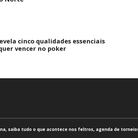
evela cinco qualidades essenciais
quer vencer no poker
na, saiba tudo o que acontece nos feltros, agenda de torneios