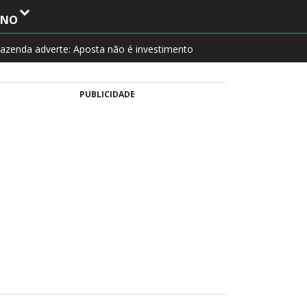
INO
azenda adverte: Aposta não é investimento
PUBLICIDADE