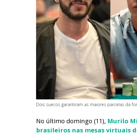
Dois suecos garantiram as maiores parcelas da fo
No último domingo (11),
Murilo M
brasileiros nas mesas virtuais