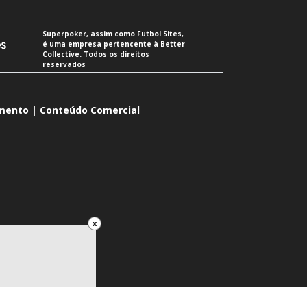
Superpoker, assim como Futbol Sites,
é uma empresa pertencente à Better
Collective. Todos os direitos
reservados
imento | Conteúdo Comercial
x