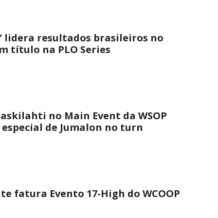
 lidera resultados brasileiros no
 título na PLO Series
askilahti no Main Event da WSOP
 especial de Jumalon no turn
nte fatura Evento 17-High do WCOOP