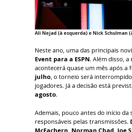
Ali Nejad (à esquerda) e Nick Schulman (
Neste ano, uma das principais nov
Event para a ESPN
. Além disso, a
acontecerá quase um mês após a f
julho
, o torneio será interrompi
jogadores. Já a decisão está previs
agosto
.
Ademais, pouco antes do início da 
responsáveis pelas transmissões.
McEachern, Norman Chad, Joe Sta