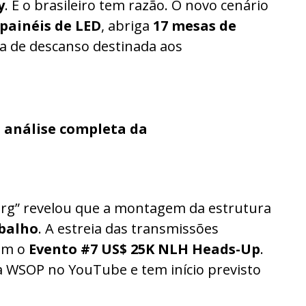
y
. E o brasileiro tem razão. O novo cenário
 painéis de LED
, abriga
17 mesas de
a de descanso destinada aos
 análise completa da
org” revelou que a montagem da estrutura
abalho
. A estreia das transmissões
com o
Evento #7 US$ 25K NLH Heads-Up
.
da WSOP no YouTube e tem início previsto