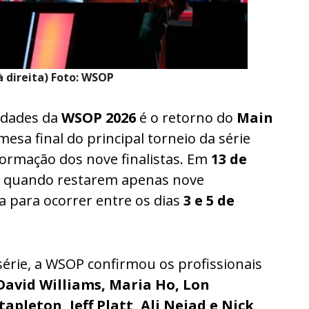
à direita) Foto: WSOP
idades da
WSOP 2026
é o retorno do
Main
 mesa final do principal torneio da série
ormação dos nove finalistas. Em
13 de
do quando restarem apenas nove
ta para ocorrer entre os dias
3 e 5 de
série, a WSOP confirmou os profissionais
David Williams, Maria Ho, Lon
pleton, Jeff Platt, Ali Nejad e Nick