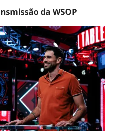
ransmissão da WSOP