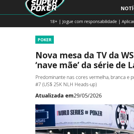
NOTÍ
18+ | Jogue com responsabilidade | Aplic
POKER
Nova mesa da TV da WSO
‘nave mãe’ da série de 
Predominante nas cores vermelha, branca e p
#7 (US$ 25K NLH Heads-up)
Atualizada em
29/05/2026