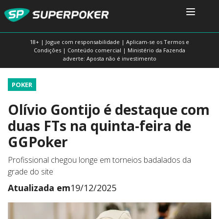
18+ | Jogue com responsabilidade | Aplicam-se os Termos e
Condições | Conteúdo comercial | Ministério da Fazenda
adverte: Aposta não é investimento
POKER
Olívio Gontijo é destaque com
duas FTs na quinta-feira de
GGPoker
Profissional chegou longe em torneios badalados da
grade do site
Atualizada em
19/12/2025