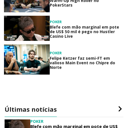
Warm-Up High Roller no
PokerStars
POKER
Blefe com mão marginal em pote
de US$ 50 mil é pego no Hustler
Casino Live
POKER
Felipe Ketzer faz semi-FT em
valioso Main Event no Chipre do
Norte
Últimas notícias
POKER
Blefe com mão marginal em pote de US$