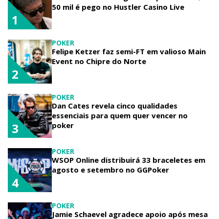
50 mil é pego no Hustler Casino Live
1
POKER
Felipe Ketzer faz semi-FT em valioso Main
Event no Chipre do Norte
2
POKER
Dan Cates revela cinco qualidades
essenciais para quem quer vencer no
poker
3
POKER
WSOP Online distribuirá 33 braceletes em
agosto e setembro no GGPoker
4
POKER
Jamie Schaevel agradece apoio após mesa