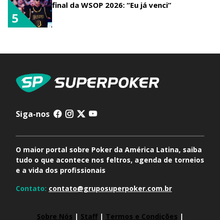
final da WSOP 2026: “Eu já venci”
5
Siga-nos
O maior portal sobre Poker da América Latina, saiba
tudo o que acontece nos feltros, agenda de torneios
e a vida dos profissionais
Contato:
contato@gruposuperpoker.com.br
Sobre Nós
|
Staff
|
Termos e Condições
|