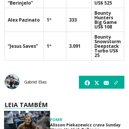
“Berinjelo”
US$ 525
Bounty
Hunters
Alex Pazinato
1º
333
Big Game
US$ 108
Bounty
Snowstorm
“Jesus Saves”
1º
3.091
Deepstack
Turbo US$
25
Gabriel Elias
LEIA TAMBÉM
POKER
Alisson Piekazewicz crava Sunday