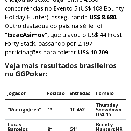
concorrências no Evento 5 (US$ 108 Bounty
Holiday Hunter), assegurando
US$ 8.680
.
Outro destaque do país na série foi
“IsaacAsimov”
, que cravou o US$ 44 Frost
Forty Stack, passando por 2.197
participações para coletar
US$ 10.709
.
Veja mais resultados brasileiros
no GGPoker:
Jogador
Posição
Entradas
Torneio
Thursday
“RodrigoJireh”
1º
10.462
Snowdown
US$ 15
Lucas
Bounty
Barcelos
8º
511
Hunters HR