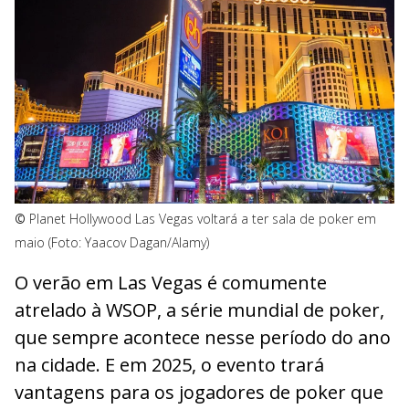
©
Planet Hollywood Las Vegas voltará a ter sala de poker em
maio (Foto: Yaacov Dagan/Alamy)
O verão em Las Vegas é comumente
atrelado à WSOP, a série mundial de poker,
que sempre acontece nesse período do ano
na cidade. E em 2025, o evento trará
vantagens para os jogadores de poker que