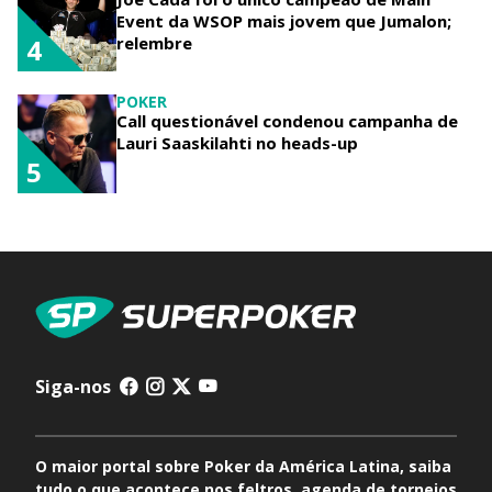
Event da WSOP mais jovem que Jumalon;
relembre
4
POKER
Call questionável condenou campanha de
Lauri Saaskilahti no heads-up
5
Siga-nos
O maior portal sobre Poker da América Latina, saiba
tudo o que acontece nos feltros, agenda de torneios