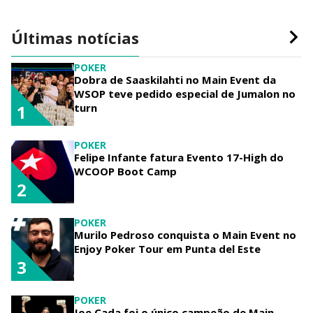
Últimas notícias
POKER
Dobra de Saaskilahti no Main Event da
WSOP teve pedido especial de Jumalon no
turn
1
POKER
Felipe Infante fatura Evento 17-High do
WCOOP Boot Camp
2
POKER
Murilo Pedroso conquista o Main Event no
Enjoy Poker Tour em Punta del Este
3
POKER
Joe Cada foi o único campeão de Main