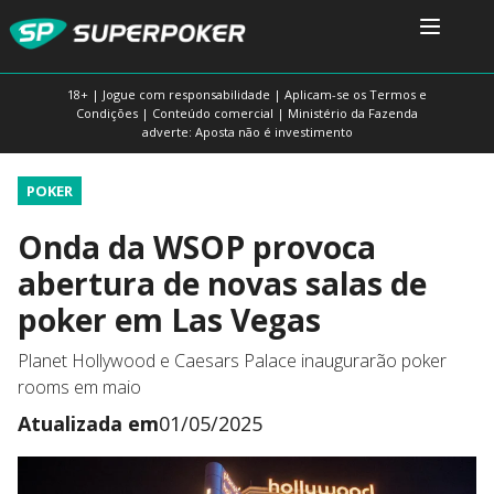
18+ | Jogue com responsabilidade | Aplicam-se os Termos e
Condições | Conteúdo comercial | Ministério da Fazenda
adverte: Aposta não é investimento
POKER
Onda da WSOP provoca
abertura de novas salas de
poker em Las Vegas
Planet Hollywood e Caesars Palace inaugurarão poker
rooms em maio
Atualizada em
01/05/2025