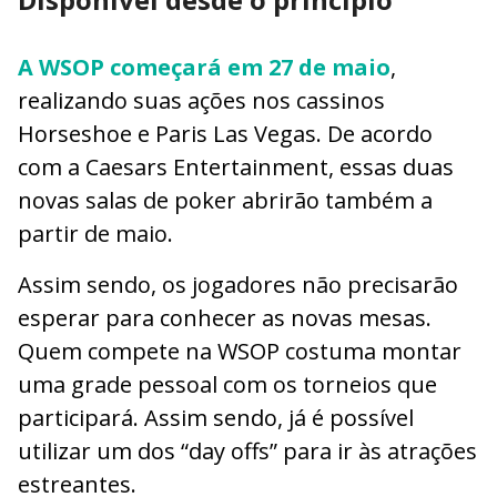
A WSOP começará em 27 de maio
,
realizando suas ações nos cassinos
Horseshoe e Paris Las Vegas. De acordo
com a Caesars Entertainment, essas duas
novas salas de poker abrirão também a
partir de maio.
Assim sendo, os jogadores não precisarão
esperar para conhecer as novas mesas.
Quem compete na WSOP costuma montar
uma grade pessoal com os torneios que
participará. Assim sendo, já é possível
utilizar um dos “day offs” para ir às atrações
estreantes.