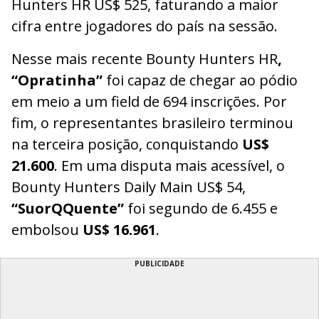
Hunters HR US$ 525, faturando a maior
cifra entre jogadores do país na sessão.
Nesse mais recente Bounty Hunters HR
,
“Opratinha”
foi capaz de chegar ao pódio
em meio a um field de 694 inscrições. Por
fim, o representantes brasileiro terminou
na terceira posição, conquistando
US$
21.600
. Em uma disputa mais acessível, o
Bounty Hunters Daily Main US$ 54,
“SuorQQuente”
foi segundo de 6.455 e
embolsou
US$ 16.961
.
PUBLICIDADE