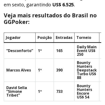
em sexto, garantindo
US$ 6.525
.
Veja mais resultados do Brasil no
GGPoker:
Jogador
Posição
Entradas
Torneio
P
Daily Main
“Desconforto”
1º
165
Event US$
U
250
Bounty
Hunters
Marcos Alves
1º
390
Deepstack
U
Turbo US$
88
Bounty
David Sella
Hunters
“Simone
1º
733
U
Encore
Tribet”
US$ 54