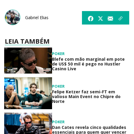
Gabriel Elias
LEIA TAMBÉM
POKER
Blefe com mão marginal em pote
de US$ 50 mil é pego no Hustler
Casino Live
POKER
Felipe Ketzer faz semi-FT em
valioso Main Event no Chipre do
Norte
POKER
Dan Cates revela cinco qualidades
essenciais para quem quer vencer