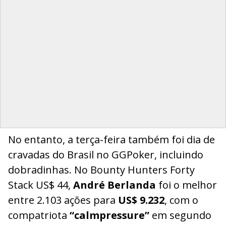
No entanto, a terça-feira também foi dia de
cravadas do Brasil no GGPoker, incluindo
dobradinhas. No Bounty Hunters Forty
Stack US$ 44,
André Berlanda
foi o melhor
entre 2.103 ações para
US$ 9.232
, com o
compatriota
“calmpressure”
em segundo