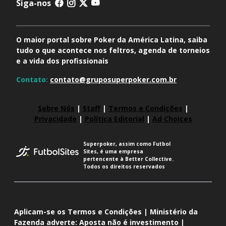
Siga-nos
O maior portal sobre Poker da América Latina, saiba
tudo o que acontece nos feltros, agenda de torneios
e a vida dos profissionais
Contato:
contato@gruposuperpoker.com.br
Sobre Nós
|
Staff
|
Termos e Condições
|
Privacidade
|
Política Editorial
|
Ad Choices
Superpoker, assim como Futbol
Sites, é uma empresa
pertencente à Better Collective.
Todos os direitos reservados
Aplicam-se os Termos e Condições | Ministério da
Fazenda adverte: Aposta não é investimento |