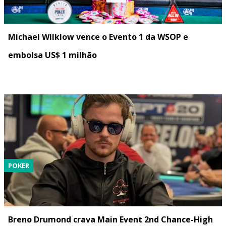
Michael Wilklow vence o Evento 1 da WSOP e
embolsa US$ 1 milhão
POKER
Breno Drumond crava Main Event 2nd Chance-High