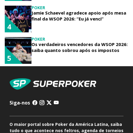
POKER
Jamie Schaevel agradece apoio após mesa
final da WSOP 2026: “Eu já venci”
4
POKER
Os verdadeiros vencedores da WSOP 2026:
saiba quanto sobrou após os impostos
5
Siga-nos
O maior portal sobre Poker da América Latina, saiba
tudo o que acontece nos feltros, agenda de torneios