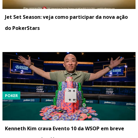
Jet Set Season: veja como participar da nova ação
do PokerStars
POKER
Kenneth Kim crava Evento 10 da WSOP em breve