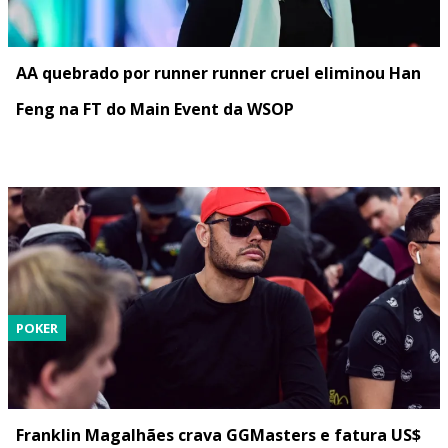
AA quebrado por runner runner cruel eliminou Han
Feng na FT do Main Event da WSOP
POKER
Franklin Magalhães crava GGMasters e fatura US$