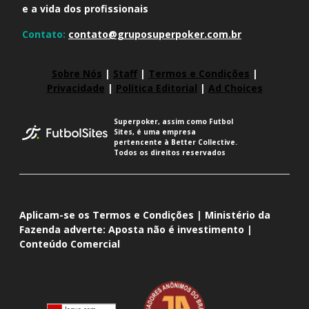
e a vida dos profissionais
Contato:
contato@gruposuperpoker.com.br
Sobre Nós
|
Staff
|
Termos e Condições
|
Privacidade
|
Política Editorial
|
Ad Choices
Superpoker, assim como Futbol
Sites, é uma empresa
pertencente à Better Collective.
Todos os direitos reservados
Aplicam-se os Termos e Condições | Ministério da
Fazenda adverte: Aposta não é investimento |
Conteúdo Comercial