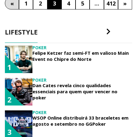
«
1
2
3
4
5
…
412
»
LIFESTYLE
POKER
Felipe Ketzer faz semi-FT em valioso Main
Event no Chipre do Norte
1
POKER
Dan Cates revela cinco qualidades
essenciais para quem quer vencer no
2
poker
POKER
WSOP Online distribuirá 33 braceletes em
agosto e setembro no GGPoker
3