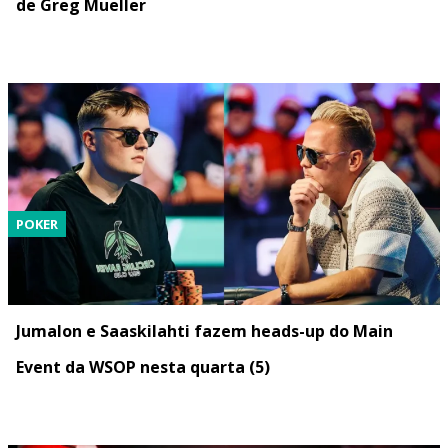
de Greg Mueller
POKER
Jumalon e Saaskilahti fazem heads-up do Main
Event da WSOP nesta quarta (5)